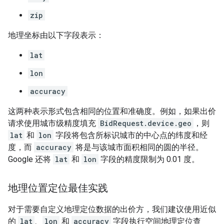
zip
地理坐标由以下字段表示：
lat
lon
accuracy
这两种表示形式包含相同的位置和准确度。例如，如果出价
请求使用城市级精度填充
BidRequest.device.geo
，则
lat
和
lon
字段将包含所标识城市的中心点的纬度和经
度，而
accuracy
将是与该城市面积相同的圆的半径。
Google 还将
lat
和
lon
字段的精度限制为 0.01 度。
地理位置定位最佳实践
对于需要自定义地理定位数据的出价方，我们建议使用近似
的
lat
、
lon
和
accuracy
字段执行空间地理定位查