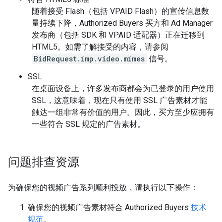
随着接受 Flash（包括 VPAID Flash）的宣传信息数
量持续下降，Authorized Buyers 买方和 Ad Manager
发布商（包括 SDK 和 VPAID 适配器）正在迁移到
HTML5。如需了解接受的内容，请参阅
BidRequest.imp.video.mimes
信号。
SSL
在桌面设备上，许多发布商都会为已登录的用户使用
SSL，这意味着，现在只有使用 SSL 广告素材才能
触达一组非常有价值的用户。因此，买方至少应拥有
一些符合 SSL 规定的广告素材。
问题排查资源
为确保您的视频广告系列顺利投放，请执行以下操作：
确保您的视频广告素材符合 Authorized Buyers
技术
规范
。