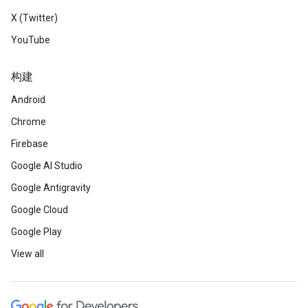
X (Twitter)
YouTube
构建
Android
Chrome
Firebase
Google AI Studio
Google Antigravity
Google Cloud
Google Play
View all