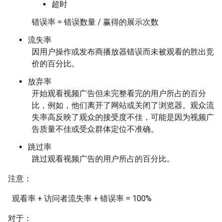
超时
错误率 = 错误数量 / 赢得的展示次数
流失率
因用户操作或发布商播放器错误而未被观看的胜出竞
价的百分比。
放弃率
开始观看视频广告但未完整看完的用户所占的百分
比，例如，他们离开了网站或关闭了浏览器。观众流
失率高反映了观众的接受度不佳，可能是因为视频广
告质量不佳或受众群体定位不准确。
跳过率
跳过观看视频广告的用户所占的百分比。
注意：
观看率 + 访问者流失率 + 错误率 = 100%
对于：