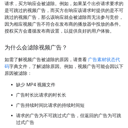
请求，买方响应会被滤除。例如，如果某个出价请求要求的
是可跳过的视频广告，而买方在响应该请求时提供的是不可
跳过的视频广告，那么该响应就会被滤除而无法参与竞价，
因为相应视频广告不符合在发布商的播放器中投放的条件。
授权买方会遵循发布商设置，以提供良好的用户体验。
为什么会滤除视频广告？
如需了解视频广告被滤除的原因，请查看
广告素材状态代
码
字典文件，了解滤除原因。例如，视频广告可能会因以下
原因被滤除：
缺少 MP4 视频文件
广告时长比请求的时长长
广告持续时间比请求的持续时间短
请求的广告为不可跳过式广告，但返回的广告为可跳
过式广告