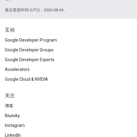
最后更新时间 (UTC)：2026-08-04。
互动
Google Developer Program
Google Developer Groups
Google Developer Experts
Accelerators
Google Cloud & NVIDIA
关注
博客
Bluesky
Instagram
LinkedIn