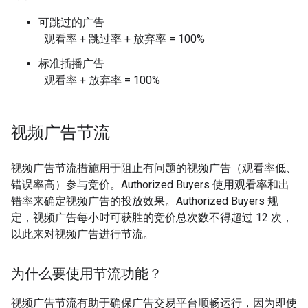
可跳过的广告
观看率 + 跳过率 + 放弃率 = 100%
标准插播广告
观看率 + 放弃率 = 100%
视频广告节流
视频广告节流措施用于阻止有问题的视频广告（观看率低、
错误率高）参与竞价。Authorized Buyers 使用观看率和出
错率来确定视频广告的投放效果。Authorized Buyers 规
定，视频广告每小时可获胜的竞价总次数不得超过 12 次，
以此来对视频广告进行节流。
为什么要使用节流功能？
视频广告节流有助于确保广告交易平台顺畅运行，因为即使