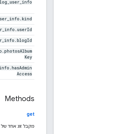
log
_
user
_
info
ser
_
info
.
kind
r
_
info
.
user
Id
r
_
info
.
blog
Id
o
.
photos
Album
Key
info
.
has
Admin
Access
Methods
get
מקבל זוג אחד של 