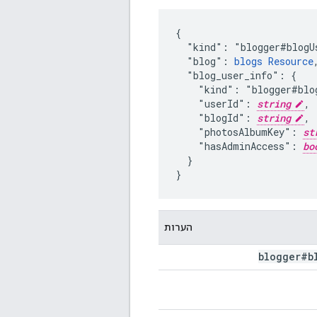
{

  "kind": "blogger#blogUs
  "blog": 
blogs Resource
,
  "blog_user_info": {

    "kind": "blogger#blog
    "userId": 
string
,

    "blogId": 
string
,

    "photosAlbumKey": 
st
    "hasAdminAccess": 
bo
  }

}
הערות
blogger#b