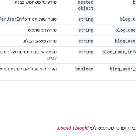
nested
b
מידע על משתמש בבלוג.
object
Per
User
Info
string
blog
_
u
סוג הישות. תמיד
string
blog
_
use
מזהה המשתמש
string
blog
_
use
מזהה משאב הבלוג
string
blog
_
user
_
inf
מפתח אלבום התמונות של המשת
לבלוג
boolean
blog
_
user
_
הערך הוא True אם למשתמש יש גישת אדמין לבלוג.
בלוג ופרטי משתמש לפי
blogId
ו-
userId
.