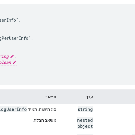
erInfo",



PerUserInfo",

ring
,

olean
ערך
תיאור
log
User
Info
string
סוג הישות. תמיד
nested
משאב הבלוג.
object