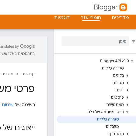
Blogger
מדריכים
חומרי עזר
דוגמיות
בתרגומים כאלו עשויו
Blogger API v3
.
0
סקירה כללית
דף הבית
מוצרים
בלוגים
תגובות
פרטי מש
דפים
פוסטים
רשימה של
שיטות
ש
משתמשים
פרטי משתמש של בלוג
סקירה כללית
ייצוגים של
מקבלים
הצגות דף