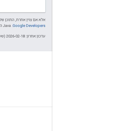
אלא אם צוין אחרת, התוכן של 
Google Developers‏
.‏ Java הוא סימן מסחרי רשום של חברת Oracle ו/או של השותפים העצמאיים שלה.
עדכון אחרון: 2026-02-18 (שעון UTC).
כלים
ספריות לקוח