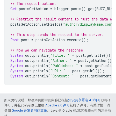
// The request action.
Get
 postsGetAction 
=
 blogger
.
posts
().
get
(
BUZZ_BLOG
// Restrict the result content to just the data we
postsGetAction
.
setFields
(
"author/displayName,conte
// This step sends the request to the server.
Post
 post 
=
 postsGetAction
.
execute
();
// Now we can navigate the response.
System
.
out
.
println
(
"Title: "
+
 post
.
getTitle
());
System
.
out
.
println
(
"Author: "
+
 post
.
getAuthor
().
System
.
out
.
println
(
"Published: "
+
 post
.
getPublish
System
.
out
.
println
(
"URL: "
+
 post
.
getUrl
());
System
.
out
.
println
(
"Content: "
+
 post
.
getContent
()
如未另行说明，那么本页面中的内容已根据
知识共享署名 4.0 许可
获得了
许可，并且代码示例已根据
Apache 2.0 许可
获得了许可。有关详情，请
参阅
Google 开发者网站政策
。Java 是 Oracle 和/或其关联公司的注册商
标。