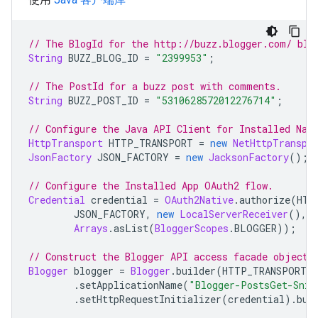
// The BlogId for the http://buzz.blogger.com/ 
blo
String
 BUZZ_BLOG_ID 
=
"2399953"
;
// The PostId for a buzz post with comments.
String
 BUZZ_POST_ID 
=
"5310628572012276714"
;
// Configure the Java API Client for Installed Nat
HttpTransport
 HTTP_TRANSPORT 
=
new
NetHttpTranspo
JsonFactory
 JSON_FACTORY 
=
new
JacksonFactory
();
// Configure the Installed 
App
 OAuth2 flow.
Credential
 credential 
=
OAuth2Native
.
authorize
(
HTT
JSON_FACTORY
,
new
LocalServerReceiver
(),
Arrays
.
asList
(
BloggerScopes
.
BLOGGER
));
// Construct the 
Blogger
 API access facade object.
Blogger
 blogger 
=
Blogger
.
builder
(
HTTP_TRANSPORT
,
.
setApplicationName
(
"Blogger-PostsGet-Snip
.
setHttpRequestInitializer
(
credential
).
bui