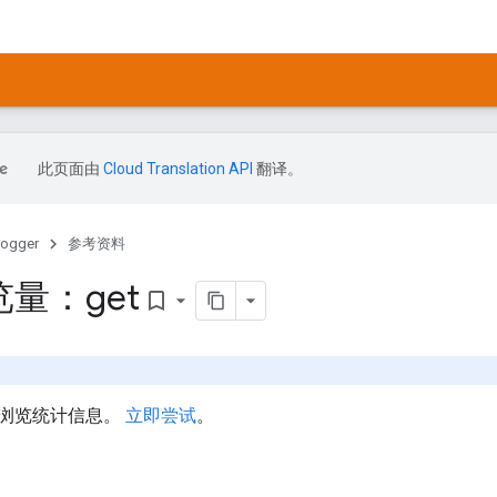
此页面由
Cloud Translation API
翻译。
logger
参考资料
量：get
bookmark_border
浏览统计信息。
立即尝试
。