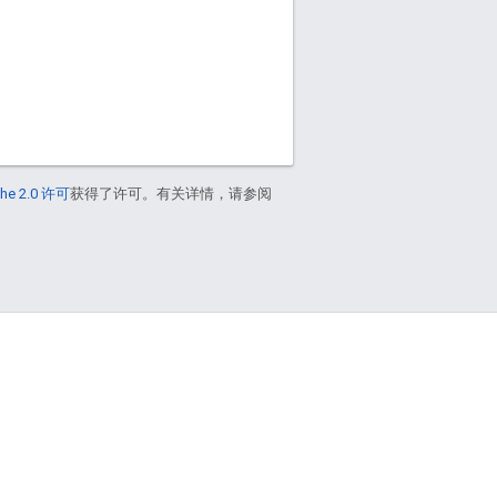
he 2.0 许可
获得了许可。有关详情，请参阅