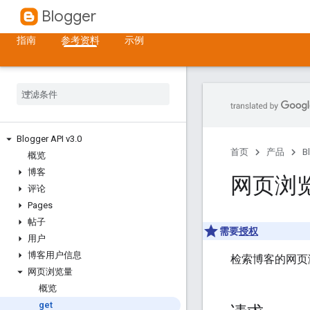
Blogger
指南
参考资料
示例
Blogger API v3
.
0
首页
产品
B
概览
博客
网页浏览
评论
Pages
帖子
需要
授权
用户
博客用户信息
检索博客的网页
网页浏览量
概览
get