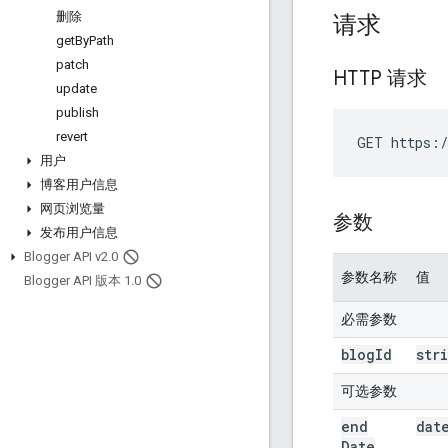
删除
请求
get
By
Path
patch
HTTP 请求
update
publish
revert
GET https:/
用户
博客用户信息
网页浏览量
参数
发布用户信息
Blogger API v2
.
0
参数名称
值
Blogger API 版本 1
.
0
必需参数
blog
Id
str
可选参数
end
dat
Date