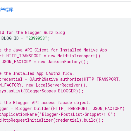
 客户端库
Id for the Blogger Buzz blog
_BLOG_ID
=
"2399953"
;
e the Java API Client for Installed Native 
App
rt HTTP_TRANSPORT = 
new
 NetHttpTransport();
 JSON_FACTORY = 
new
 JacksonFactory();
e the Installed 
App
 OAuth2 flow.
credential = OAuth2Native.authorize(HTTP_TRANSPORT,
N_FACTORY, 
new
 LocalServerReceiver(),
ays.asList(BloggerScopes.
BLOGGER
));
t the 
Blogger
 API access facade object.
gger = Blogger.builder(HTTP_TRANSPORT, JSON_FACTORY)
tApplicationName(
"Blogger-PostsList-Snippet/1.0"
)
tHttpRequestInitializer(credential).build();