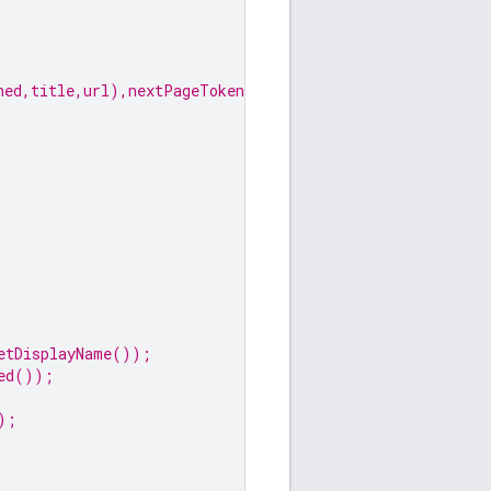
hed,title,url),nextPageToken"
);
etDisplayName());
ed());
);