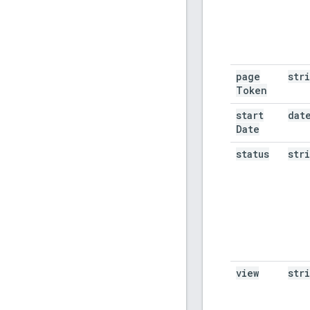
page
str
Token
start
dat
Date
status
str
view
str