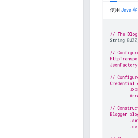
使用
Java
// The Blog
String
BUZZ
// Configur
HttpTranspo
JsonFactory
// Configur
Credential 
JSO
Arr
// Construc
Blogger blo
.se
.se