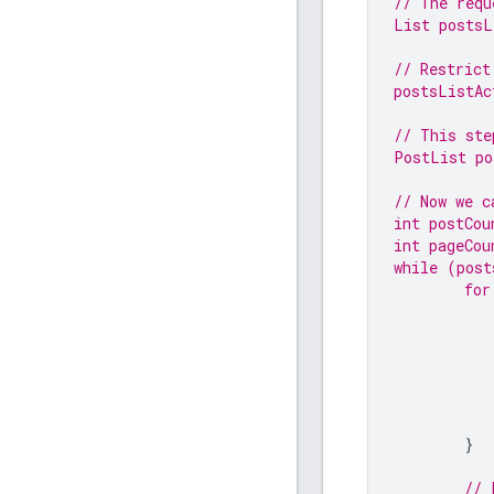
// The requ
List postsL
// Restrict
postsListAc
// This ste
PostList po
// Now we c
int
 postCou
int
 pageCou
while
 (post
for
}
// 