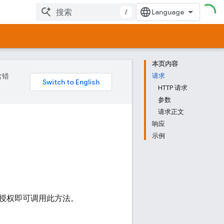
/
本页内容
含错
请求
HTTP 请求
参数
请求正文
响应
示例
授权即可调用此方法。