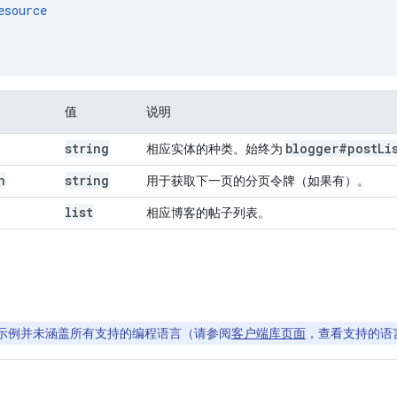
esource
值
说明
string
blogger#post
Li
相应实体的种类。始终为
n
string
用于获取下一页的分页令牌（如果有）。
list
相应博客的帖子列表。
示例并未涵盖所有支持的编程语言（请参阅
客户端库页面
，查看支持的语