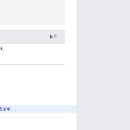
备注
st
。
言清单）。