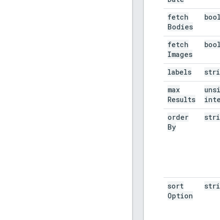
fetch
boo
Bodies
fetch
boo
Images
labels
str
max
uns
Results
int
order
str
By
sort
str
Option