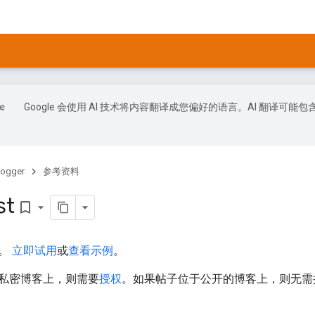
Google 会使用 AI 技术将内容翻译成您偏好的语言。AI 翻译可能包
logger
参考资料
st
bookmark_border
表。
立即试用
或
查看示例
。
私密博客上，则需要
授权
。如果帖子位于公开的博客上，则无需