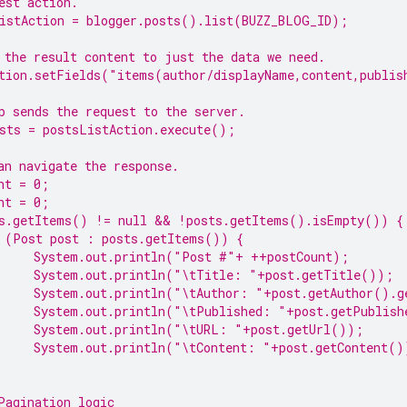
est action.
istAction = blogger.posts().list(BUZZ_BLOG_ID);
 the result content to just the data we need.
tion
.setFields(
"items(author/displayName,content,publis
p sends the request to the server.
sts = postsListAction.execute();
an navigate the response.
nt = 0;
nt = 0;
s.getItems() != 
null
 && !posts.getItems().isEmpty()) {
 (Post post : posts.getItems()) {
System.
out
.println(
"Post #"
+ ++postCount);
System.
out
.println(
"\tTitle: "
+post.getTitle());
System.
out
.println(
"\tAuthor: "
+post.getAuthor().g
System.
out
.println(
"\tPublished: "
+post.getPublish
System.
out
.println(
"\tURL: "
+post.getUrl());
System.
out
.println(
"\tContent: "
+post.getContent()
Pagination logic