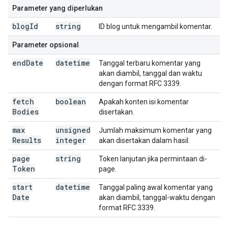
Parameter yang diperlukan
blog
Id
string
ID blog untuk mengambil komentar.
Parameter opsional
end
Date
datetime
Tanggal terbaru komentar yang
akan diambil, tanggal dan waktu
dengan format RFC 3339.
fetch
boolean
Apakah konten isi komentar
Bodies
disertakan.
max
unsigned
Jumlah maksimum komentar yang
Results
integer
akan disertakan dalam hasil.
page
string
Token lanjutan jika permintaan di-
Token
page.
start
datetime
Tanggal paling awal komentar yang
Date
akan diambil, tanggal-waktu dengan
format RFC 3339.