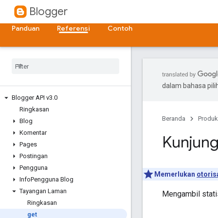
Blogger
Panduan
Referensi
Contoh
dalam bahasa pil
Blogger API v3
.
0
Ringkasan
Beranda
Produk
Blog
Komentar
Kunjung
Pages
Postingan
Pengguna
Memerlukan
otoris
Info
Pengguna Blog
Tayangan Laman
Mengambil stati
Ringkasan
get