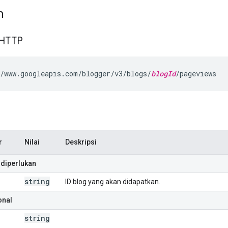
n
 HTTP
/www.googleapis.com/blogger/v3/blogs/
blogId
/pageviews
r
Nilai
Deskripsi
diperlukan
string
ID blog yang akan didapatkan.
onal
string