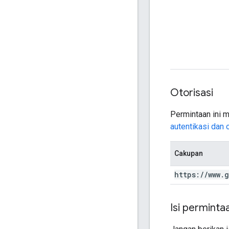
Otorisasi
Permintaan ini m
autentikasi dan 
Cakupan
https:
/
/
www
.
g
Isi perminta