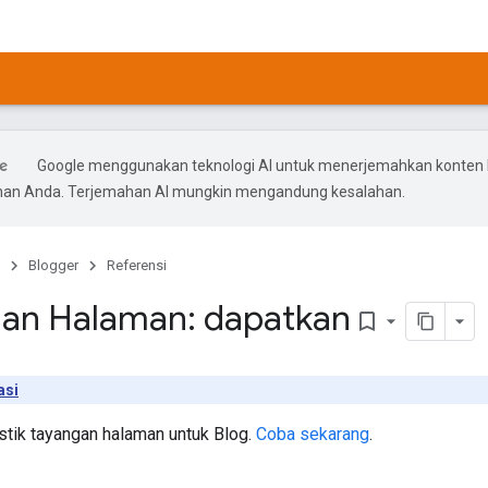
Google menggunakan teknologi AI untuk menerjemahkan konten 
ihan Anda. Terjemahan AI mungkin mengandung kesalahan.
Blogger
Referensi
an Halaman: dapatkan
bookmark_border
asi
stik tayangan halaman untuk Blog.
Coba sekarang
.