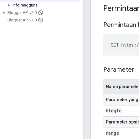
Info
Pengguna
Permintaa
Blogger API v2
.
0
Blogger API v1
.
0
Permintaan
GET https:/
Parameter
Nama paramete
Parameter yang 
blog
Id
Parameter opsi
range