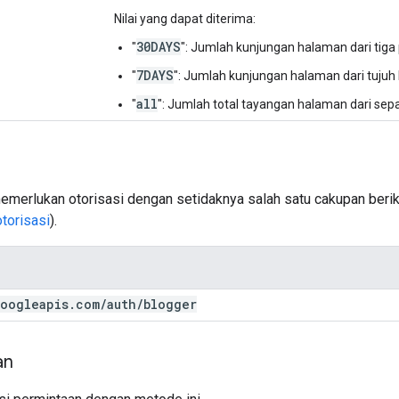
Nilai yang dapat diterima:
30DAYS
"
": Jumlah kunjungan halaman dari tiga p
7DAYS
"
": Jumlah kunjungan halaman dari tujuh h
all
"
": Jumlah total tayangan halaman dari sep
emerlukan otorisasi dengan setidaknya salah satu cakupan berik
otorisasi
).
oogleapis
.
com
/
auth
/
blogger
an