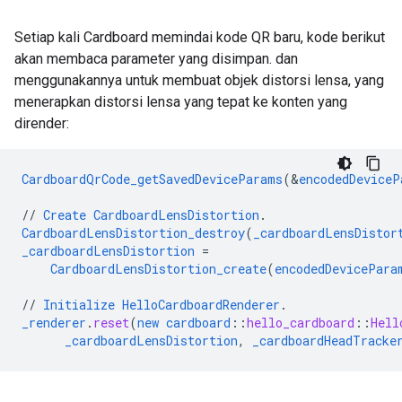
Setiap kali Cardboard memindai kode QR baru, kode berikut
akan membaca parameter yang disimpan. dan
menggunakannya untuk membuat objek distorsi lensa, yang
menerapkan distorsi lensa yang tepat ke konten yang
dirender:
CardboardQrCode_getSavedDeviceParams
(
&
encodedDeviceP
//
Create
CardboardLensDistortion
.
CardboardLensDistortion_destroy
(
_cardboardLensDistor
_cardboardLensDistortion
=
CardboardLensDistortion_create
(
encodedDevicePara
//
Initialize
HelloCardboardRenderer
.
_renderer
.
reset
(
new
cardboard
::
hello_cardboard
::
Hell
_cardboardLensDistortion
,
_cardboardHeadTracke