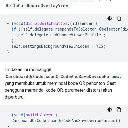
HelloCardboardOverlayView
.
-
(
void
)
didTapSwitchButton
:(
id
)
sender
{
if
(
[
self.delegate respondsToSelector:@selector(di
[
self.delegate didChangeViewerProfile
]
;
}
self
.
settingsBackgroundView
.
hidden
=
YES
;
}
Tindakan ini memanggil
CardboardQrCode_scanQrCodeAndSaveDeviceParams
,
yang membuka untuk memindai kode QR penonton. Saat
pengguna memindai kode QR, parameter distorsi akan
diperbarui.
-
(
void
)
switchViewer
{
CardboardQrCode_scanQrCodeAndSaveDeviceParams
();
}