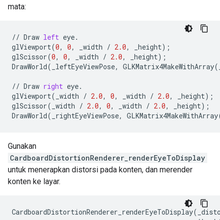
mata:
//
Draw
left
eye
.
glViewport
(
0
,
0
,
_width
/
2.0
,
_height
);
glScissor
(
0
,
0
,
_width
/
2.0
,
_height
);
DrawWorld
(
_leftEyeViewPose
,
GLKMatrix4MakeWithArray
(
//
Draw
right
eye
.
glViewport
(
_width
/
2.0
,
0
,
_width
/
2.0
,
_height
);
glScissor
(
_width
/
2.0
,
0
,
_width
/
2.0
,
_height
);
DrawWorld
(
_rightEyeViewPose
,
GLKMatrix4MakeWithArray
Gunakan
CardboardDistortionRenderer_renderEyeToDisplay
untuk menerapkan distorsi pada konten, dan merender
konten ke layar.
CardboardDistortionRenderer_renderEyeToDisplay(_disto