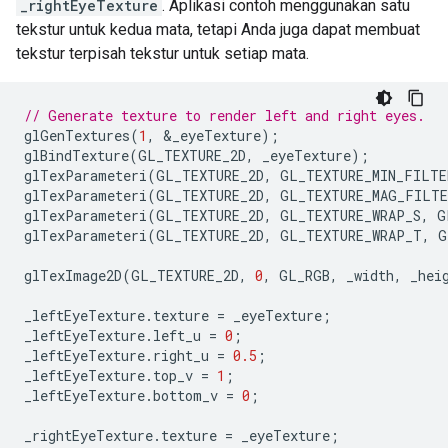
_rightEyeTexture
. Aplikasi contoh menggunakan satu
tekstur untuk kedua mata, tetapi Anda juga dapat membuat
tekstur terpisah tekstur untuk setiap mata.
// Generate texture to render left and right eyes.
glGenTextures
(
1
,
&
_eyeTexture
);
glBindTexture
(
GL_TEXTURE_2D
,
_eyeTexture
);
glTexParameteri
(
GL_TEXTURE_2D
,
GL_TEXTURE_MIN_FILTE
glTexParameteri
(
GL_TEXTURE_2D
,
GL_TEXTURE_MAG_FILTE
glTexParameteri
(
GL_TEXTURE_2D
,
GL_TEXTURE_WRAP_S
,
G
glTexParameteri
(
GL_TEXTURE_2D
,
GL_TEXTURE_WRAP_T
,
G
glTexImage2D
(
GL_TEXTURE_2D
,
0
,
GL_RGB
,
_width
,
_hei
_leftEyeTexture
.
texture
=
_eyeTexture
;
_leftEyeTexture
.
left_u
=
0
;
_leftEyeTexture
.
right_u
=
0.5
;
_leftEyeTexture
.
top_v
=
1
;
_leftEyeTexture
.
bottom_v
=
0
;
_rightEyeTexture
.
texture
=
_eyeTexture
;