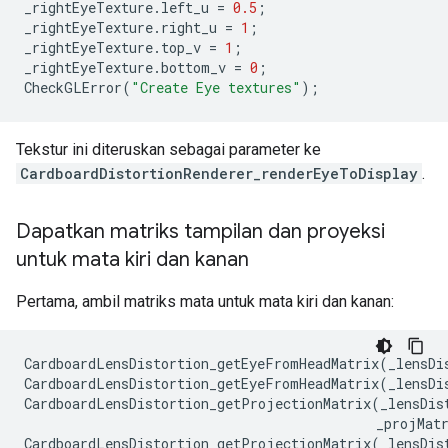
_rightEyeTexture
.
left_u
=
0.5
;
_rightEyeTexture
.
right_u
=
1
;
_rightEyeTexture
.
top_v
=
1
;
_rightEyeTexture
.
bottom_v
=
0
;
CheckGLError
(
"Create Eye textures"
);
Tekstur ini diteruskan sebagai parameter ke
CardboardDistortionRenderer_renderEyeToDisplay
.
Dapatkan matriks tampilan dan proyeksi
untuk mata kiri dan kanan
Pertama, ambil matriks mata untuk mata kiri dan kanan:
CardboardLensDistortion_getEyeFromHeadMatrix
(
_lensDi
CardboardLensDistortion_getEyeFromHeadMatrix
(
_lensDi
CardboardLensDistortion_getProjectionMatrix
(
_lensDis
_projMat
CardboardLensDistortion_getProjectionMatrix
(
_lensDis