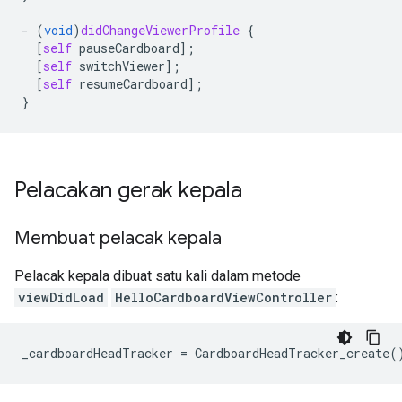
-
(
void
)
didChangeViewerProfile
{
[
self
pauseCardboard
];
[
self
switchViewer
];
[
self
resumeCardboard
];
}
Pelacakan gerak kepala
Membuat pelacak kepala
Pelacak kepala dibuat satu kali dalam metode
viewDidLoad
HelloCardboardViewController
: