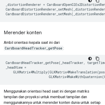
_distortionRenderer = CardboardOpenGlEs2DistortionRen
CardboardDistortionRenderer_setMesh(_distortionRender
Merender konten
Ambil orientasi kepala saat ini dari
CardboardHeadTracker_getPose
:
CardboardHeadTracker_getPose(_headTracker, targetTime
_headView =

    GLKMatrix4Multiply(GLKMatrix4MakeTranslation(posi
Menggunakan orientasi head saat ini dengan matriks
tampilan dan proyeksi untuk membuat tampilan dan
menggunakannya untuk merender konten dunia untuk setiap