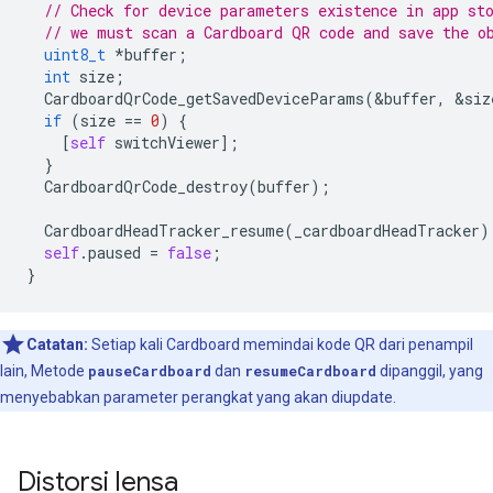
// Check for device parameters existence in app st
// we must scan a Cardboard QR code and save the o
uint8_t
*
buffer
;
int
size
;
CardboardQrCode_getSavedDeviceParams
(
&
buffer
,
&
siz
if
(
size
==
0
)
{
[
self
switchViewer
];
}
CardboardQrCode_destroy
(
buffer
);
CardboardHeadTracker_resume
(
_cardboardHeadTracker
)
self
.
paused
=
false
;
}
Catatan:
Setiap kali Cardboard memindai kode QR dari penampil
lain, Metode
pauseCardboard
dan
resumeCardboard
dipanggil, yang
menyebabkan parameter perangkat yang akan diupdate.
Distorsi lensa