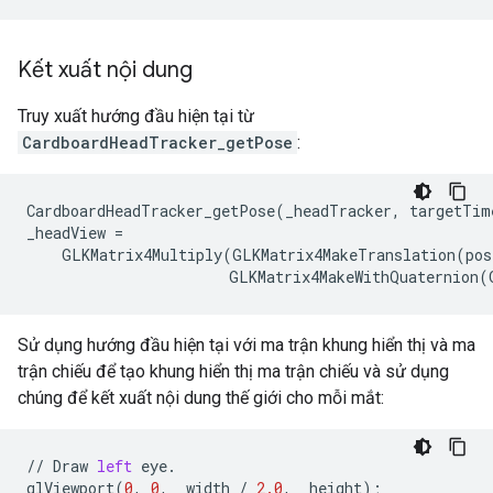
Kết xuất nội dung
Truy xuất hướng đầu hiện tại từ
CardboardHeadTracker_getPose
:
CardboardHeadTracker_getPose(_headTracker, targetTime
_headView =

    GLKMatrix4Multiply(GLKMatrix4MakeTranslation(posi
Sử dụng hướng đầu hiện tại với ma trận khung hiển thị và ma
trận chiếu để tạo khung hiển thị ma trận chiếu và sử dụng
chúng để kết xuất nội dung thế giới cho mỗi mắt:
//
Draw
left
eye
.
glViewport
(
0
,
0
,
_width
/
2.0
,
_height
);