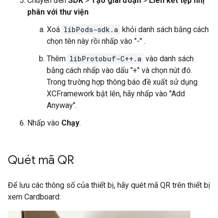
Chuyển đến
SDK
>
Tạo giai đoạn
>
Liên kết tệp nhị
phân với thư viện
Xoá
libPods-sdk.a
khỏi danh sách bằng cách
chọn tên này rồi nhấp vào "-" .
Thêm
libProtobuf-C++.a
vào danh sách
bằng cách nhấp vào dấu "+" và chọn nút đó.
Trong trường hợp thông báo đề xuất sử dụng
XCFramework bật lên, hãy nhấp vào "Add
Anyway".
Nhấp vào
Chạy
.
Quét mã QR
Để lưu các thông số của thiết bị, hãy quét mã QR trên thiết bị
xem Cardboard: