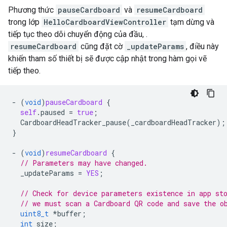
Phương thức
pauseCardboard
và
resumeCardboard
trong lớp
HelloCardboardViewController
tạm dừng và
tiếp tục theo dõi chuyển động của đầu, .
resumeCardboard
cũng đặt cờ
_updateParams
, điều này
khiến tham số thiết bị sẽ được cập nhật trong hàm gọi vẽ
tiếp theo.
-
(
void
)
pauseCardboard
{
self
.
paused
=
true
;
CardboardHeadTracker_pause
(
_cardboardHeadTracker
);
}
-
(
void
)
resumeCardboard
{
// Parameters may have changed.
_updateParams
=
YES
;
// Check for device parameters existence in app st
// we must scan a Cardboard QR code and save the o
uint8_t
*
buffer
;
int
size
;