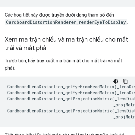
Các hoạ tiết này được truyền dưới dạng tham số đến
CardboardDistortionRenderer_renderEyeToDisplay
.
Xem ma trận chiếu và ma trận chiếu cho mắt
trái và mắt phải
Trước tiên, hãy truy xuất ma trận mắt cho mắt trái và mắt
phải:
CardboardLensDistortion_getEyeFromHeadMatrix
(
_lensDi
CardboardLensDistortion_getEyeFromHeadMatrix
(
_lensDi
CardboardLensDistortion_getProjectionMatrix
(
_lensDis
_projMat
CardboardLensDistortion_getProjectionMatrix
(
_lensDis
_projMat