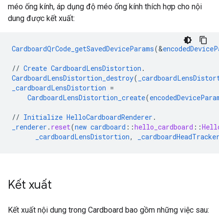
méo ống kính, áp dụng độ méo ống kính thích hợp cho nội
dung được kết xuất:
CardboardQrCode_getSavedDeviceParams
(
&
encodedDeviceP
//
Create
CardboardLensDistortion
.
CardboardLensDistortion_destroy
(
_cardboardLensDistor
_cardboardLensDistortion
=
CardboardLensDistortion_create
(
encodedDevicePara
//
Initialize
HelloCardboardRenderer
.
_renderer
.
reset
(
new
cardboard
::
hello_cardboard
::
Hell
_cardboardLensDistortion
,
_cardboardHeadTracke
Kết xuất
Kết xuất nội dung trong Cardboard bao gồm những việc sau: