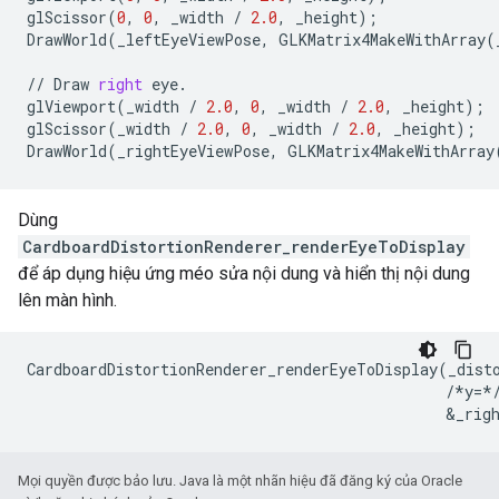
glScissor
(
0
,
0
,
_width
/
2.0
,
_height
);
DrawWorld
(
_leftEyeViewPose
,
GLKMatrix4MakeWithArray
(
//
Draw
right
eye
.
glViewport
(
_width
/
2.0
,
0
,
_width
/
2.0
,
_height
);
glScissor
(
_width
/
2.0
,
0
,
_width
/
2.0
,
_height
);
DrawWorld
(
_rightEyeViewPose
,
GLKMatrix4MakeWithArray
Dùng
CardboardDistortionRenderer_renderEyeToDisplay
để áp dụng hiệu ứng méo sửa nội dung và hiển thị nội dung
lên màn hình.
CardboardDistortionRenderer_renderEyeToDisplay(_disto
                                               /*y=*/
Mọi quyền được bảo lưu. Java là một nhãn hiệu đã đăng ký của Oracle