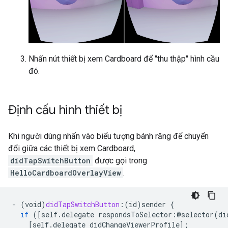
Nhấn nút thiết bị xem Cardboard để "thu thập" hình cầu
đó.
Định cấu hình thiết bị
Khi người dùng nhấn vào biểu tượng bánh răng để chuyển
đổi giữa các thiết bị xem Cardboard,
didTapSwitchButton
được gọi trong
HelloCardboardOverlayView
.
-
(
void
)
didTapSwitchButton
:(
id
)
sender
{
if
(
[
self.delegate respondsToSelector:@selector(di
[
self.delegate didChangeViewerProfile
]
;