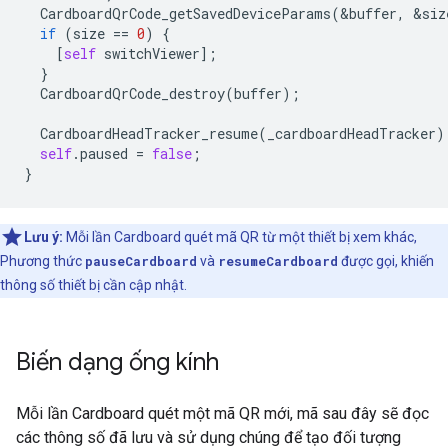
CardboardQrCode_getSavedDeviceParams
(
&
buffer
,
&
siz
if
(
size
==
0
)
{
[
self
switchViewer
];
}
CardboardQrCode_destroy
(
buffer
);
CardboardHeadTracker_resume
(
_cardboardHeadTracker
)
self
.
paused
=
false
;
}
Lưu ý:
Mỗi lần Cardboard quét mã QR từ một thiết bị xem khác,
Phương thức
pauseCardboard
và
resumeCardboard
được gọi, khiến
thông số thiết bị cần cập nhật.
Biến dạng ống kính
Mỗi lần Cardboard quét một mã QR mới, mã sau đây sẽ đọc
các thông số đã lưu và sử dụng chúng để tạo đối tượng