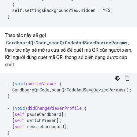
}
self
.
settingsBackgroundView
.
hidden
=
YES
;
}
Thao tác này sẽ gọi
CardboardQrCode_scanQrCodeAndSaveDeviceParams
,
thao tác này sẽ mở ra cửa sổ để quét mã QR của người xem.
Khi người dùng quét mã QR, thông số biến dạng được cập
nhật.
-
(
void
)
switchViewer
{
CardboardQrCode_scanQrCodeAndSaveDeviceParams
();
}
-
(
void
)
didChangeViewerProfile
{
[
self
pauseCardboard
];
[
self
switchViewer
];
[
self
resumeCardboard
];
}