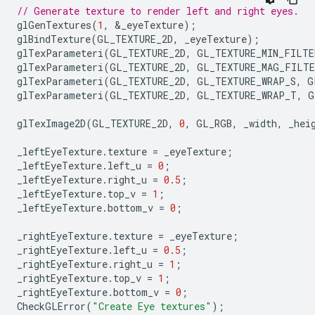
// Generate texture to render left and right eyes.
glGenTextures
(
1
,
&
_eyeTexture
);
glBindTexture
(
GL_TEXTURE_2D
,
_eyeTexture
);
glTexParameteri
(
GL_TEXTURE_2D
,
GL_TEXTURE_MIN_FILTE
glTexParameteri
(
GL_TEXTURE_2D
,
GL_TEXTURE_MAG_FILTE
glTexParameteri
(
GL_TEXTURE_2D
,
GL_TEXTURE_WRAP_S
,
G
glTexParameteri
(
GL_TEXTURE_2D
,
GL_TEXTURE_WRAP_T
,
G
glTexImage2D
(
GL_TEXTURE_2D
,
0
,
GL_RGB
,
_width
,
_hei
_leftEyeTexture
.
texture
=
_eyeTexture
;
_leftEyeTexture
.
left_u
=
0
;
_leftEyeTexture
.
right_u
=
0.5
;
_leftEyeTexture
.
top_v
=
1
;
_leftEyeTexture
.
bottom_v
=
0
;
_rightEyeTexture
.
texture
=
_eyeTexture
;
_rightEyeTexture
.
left_u
=
0.5
;
_rightEyeTexture
.
right_u
=
1
;
_rightEyeTexture
.
top_v
=
1
;
_rightEyeTexture
.
bottom_v
=
0
;
CheckGLError
(
"Create Eye textures"
);