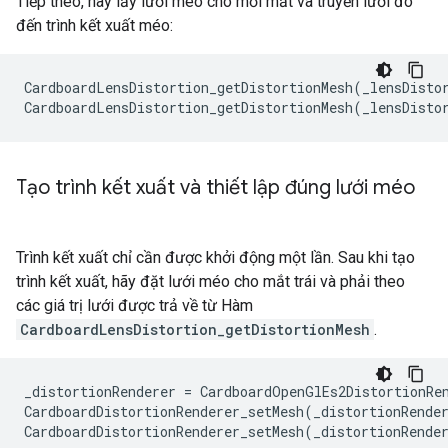
Tiếp theo, hãy lấy lưới méo cho mỗi mắt và truyền lưới đó
đến trình kết xuất méo:
CardboardLensDistortion_getDistortionMesh(_lensDistor
Tạo trình kết xuất và thiết lập đúng lưới méo
Trình kết xuất chỉ cần được khởi động một lần. Sau khi tạo
trình kết xuất, hãy đặt lưới méo cho mắt trái và phải theo
các giá trị lưới được trả về từ Hàm
CardboardLensDistortion_getDistortionMesh
.
_distortionRenderer = CardboardOpenGlEs2DistortionRen
CardboardDistortionRenderer_setMesh(_distortionRender