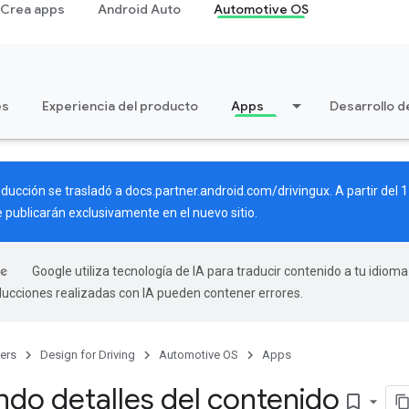
Crea apps
Android Auto
Automotive OS
es
Experiencia del producto
Apps
Desarrollo d
nducción se trasladó a
docs.partner.android.com/drivingux
. A partir del
 publicarán exclusivamente en el nuevo sitio.
Google utiliza tecnología de IA para traducir contenido a tu idioma
aducciones realizadas con IA pueden contener errores.
ers
Design for Driving
Automotive OS
Apps
ndo detalles del contenido
bookmark_border