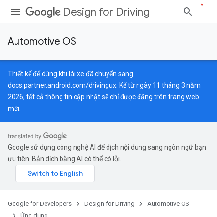
Design for Driving
Automotive OS
Thiết kế để dùng khi lái xe đã chuyển sang
docs.partner.android.com/drivingux
. Kể từ ngày 11 tháng 3 năm
2026, tất cả thông tin cập nhật sẽ chỉ được đăng trên trang web
mới.
Google sử dụng công nghệ AI để dịch nội dung sang ngôn ngữ bạn
ưu tiên. Bản dịch bằng AI có thể có lỗi.
Google for Developers
Design for Driving
Automotive OS
Ứng dụng