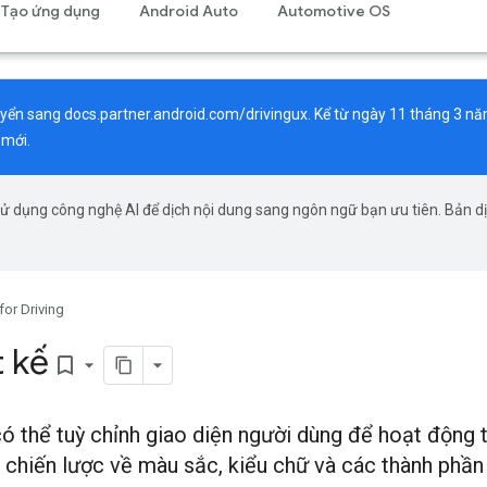
Tạo ứng dụng
Android Auto
Automotive OS
huyển sang
docs.partner.android.com/drivingux
. Kể từ ngày 11 tháng 3 nă
 mới.
ử dụng công nghệ AI để dịch nội dung sang ngôn ngữ bạn ưu tiên. Bản d
for Driving
t kế
bookmark_border
ó thể tuỳ chỉnh giao diện người dùng để hoạt động t
 chiến lược về màu sắc, kiểu chữ và các thành phần 