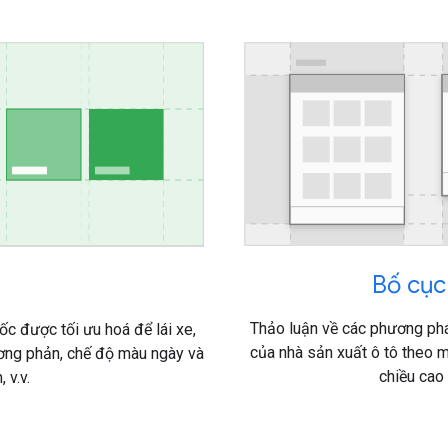
Bố cụ
Thảo luận về các phương phá
c được tối ưu hoá để lái xe,
của nhà sản xuất ô tô theo m
ơng phản, chế độ màu ngày và
chiều cao
 v.v.