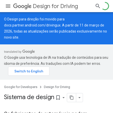
Design for Driving
O Design para direção foi movido para
docs.partner.android.com/drivingux
. A partir de 11 de março de
2026, todas as atualizações serão publicadas exclusivamente no
novo site.
O Google usa tecnologia de IA na tradução de conteúdos para seu
idioma de preferência. As traduções com IA podem ter erros.
Google for Developers
Design for Driving
Sistema de design
bookmark_border