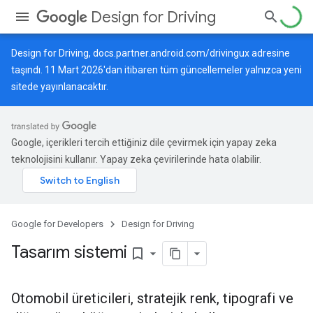
Design for Driving
Design for Driving,
docs.partner.android.com/drivingux
adresine
taşındı. 11 Mart 2026'dan itibaren tüm güncellemeler yalnızca yeni
sitede yayınlanacaktır.
Google, içerikleri tercih ettiğiniz dile çevirmek için yapay zeka
teknolojisini kullanır. Yapay zeka çevirilerinde hata olabilir.
Google for Developers
Design for Driving
Tasarım sistemi
bookmark_border
Otomobil üreticileri, stratejik renk, tipografi ve