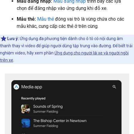
Mẫu đăng nhập:
Mẫu đăng nhập
trình bày các lựa
chọn để đăng nhập vào ứng dụng khi đỗ xe.
Mẫu thẻ:
Mẫu thẻ
đóng vai trò là vùng chứa cho các
mẫu khác, cung cấp các thẻ ở trên cùng.
Lưu ý:
Ứng dụng đa phương tiện dành cho ô tô có nội dung âm
thanh thay vì video để giúp người dùng tập trung vào đường. Để biết trải
nghiệm video, hãy xem phần
Ứng dụng cho người lái xe và người ngồi
trên xe
.