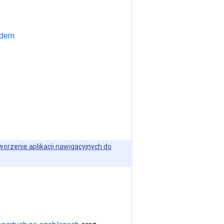
odem
worzenie aplikacji nawigacyjnych do