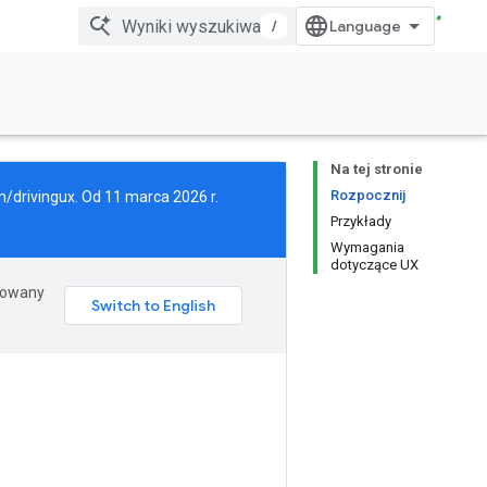
/
Na tej stronie
Rozpocznij
m/drivingux
. Od 11 marca 2026 r.
Przykłady
Wymagania
dotyczące UX
erowany