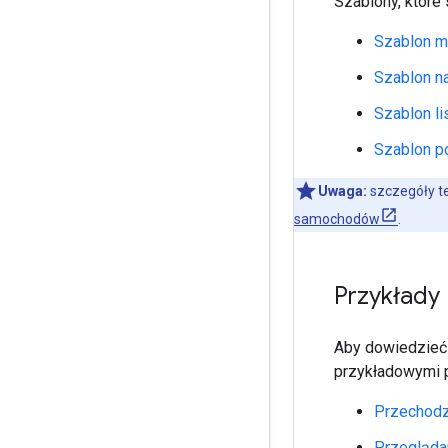
Szablony, które 
Szablon 
Szablon na
Szablon li
Szablon p
Uwaga:
szczegóły te
samochodów
.
Przykłady
Aby dowiedzieć 
przykładowymi 
Przechodze
Przeglądan