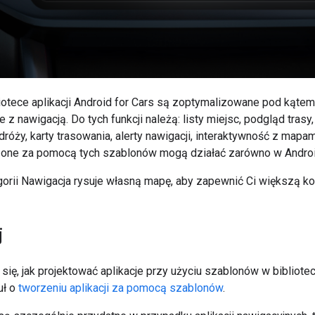
iotece aplikacji Android for Cars są zoptymalizowane pod kątem
 z nawigacją. Do tych funkcji należą: listy miejsc, podgląd trasy
óży, karty trasowania, alerty nawigacji, interaktywność z mapami 
zone za pomocą tych szablonów mogą działać zarówno w Android
gorii Nawigacja rysuje własną mapę, aby zapewnić Ci większą kon
j
ię, jak projektować aplikacje przy użyciu szablonów w bibliotece
uł o
tworzeniu aplikacji za pomocą szablonów
.