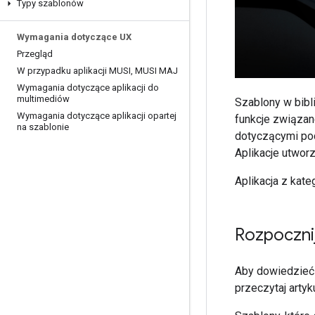
Typy szablonów
Wymagania dotyczące UX
Przegląd
W przypadku aplikacji MUSI
,
MUSI MAJ
Wymagania dotyczące aplikacji do
multimediów
Szablony w bibl
Wymagania dotyczące aplikacji opartej
funkcje związane
na szablonie
dotyczącymi podr
Aplikacje utwor
Aplikacja z kate
Rozpoczni
Aby dowiedzieć s
przeczytaj artyk