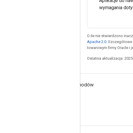
Aplikacje do na
wymagania dot
O ile nie stwierdzono inacze
Apache 2.0
. Szczegółowe 
towarowym firmy Oracle i 
Ostatnia aktualizacja: 202
Projektowanie pod kątem samochodów
Co nowego
Etykiety układu
Musi, powinien i w maju