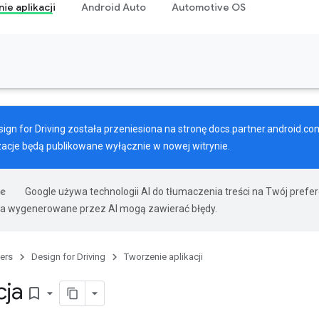
ie aplikacji
Android Auto
Automotive OS
gn for Driving została przeniesiona na stronę
docs.partner.android.co
zacje będą publikowane wyłącznie w nowej witrynie.
Google używa technologii AI do tłumaczenia treści na Twój pref
ia wygenerowane przez AI mogą zawierać błędy.
ers
Design for Driving
Tworzenie aplikacji
cja
bookmark_border