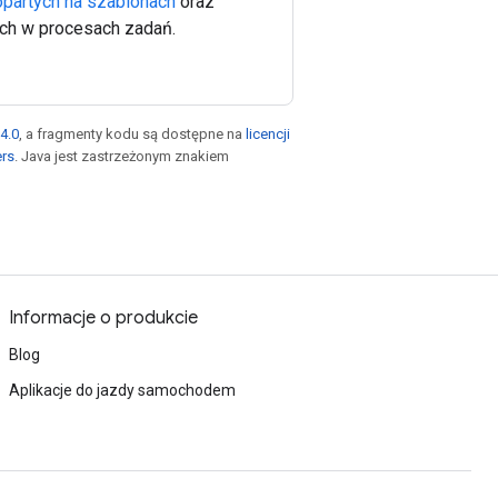
opartych na szablonach
oraz
h w procesach zadań.
4.0
, a fragmenty kodu są dostępne na
licencji
ers
. Java jest zastrzeżonym znakiem
Informacje o produkcie
Blog
Aplikacje do jazdy samochodem