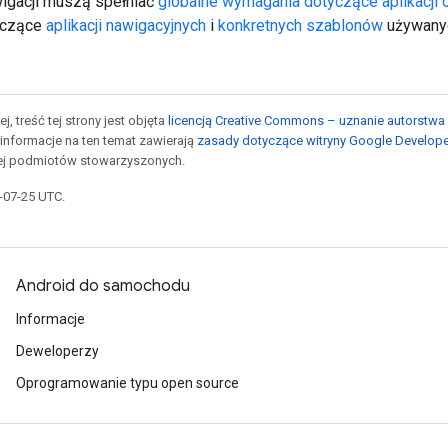
wigacji muszą spełniać
globalne wymagania dotyczące aplikacji 
yczące
aplikacji nawigacyjnych
i
konkretnych szablonów
używanyc
j, treść tej strony jest objęta
licencją Creative Commons – uznanie autorstwa 
informacje na ten temat zawierają
zasady dotyczące witryny Google Develop
jej podmiotów stowarzyszonych.
5-07-25 UTC.
Android do samochodu
Informacje
Deweloperzy
Oprogramowanie typu open source