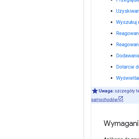
Uzyskiwani
Wyszukuj 
Reagowanie
Reagowani
Dodawanie
Dotarcie d
Wyświetla
Uwaga:
szczegóły te
samochodów
.
Wymagani