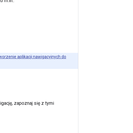
 m.in.:
worzenie aplikacji nawigacyjnych do
gację, zapoznaj się z tymi