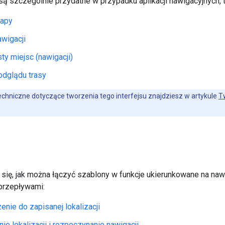
są szczególnie przydatne w przypadku aplikacji nawigacyjnych, to
mapy
wigacji
sty miejsc (nawigacji)
odglądu trasy
chniczne dotyczące tworzenia tego interfejsu znajdziesz w artykule
T
się, jak można łączyć szablony w funkcje ukierunkowane na nawi
przepływami:
nie do zapisanej lokalizacji
ie lokalizacji i rozpoczynanie nawigacji