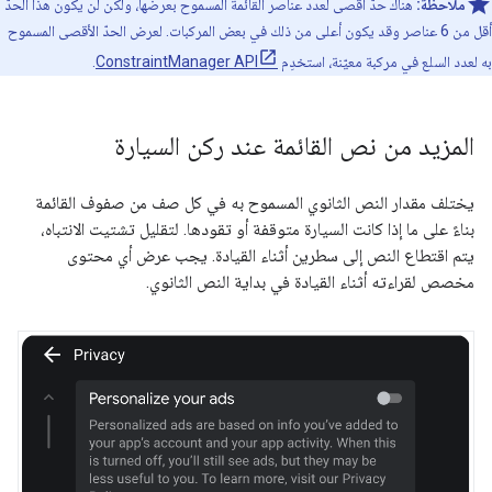
ملاحظة:
هناك حدّ أقصى لعدد عناصر القائمة المسموح بعرضها، ولكن لن يكون هذا الحدّ
أقل من 6 عناصر وقد يكون أعلى من ذلك في بعض المركبات. لعرض الحدّ الأقصى المسموح
به لعدد السلع في مركبة معيّنة، استخدِم
ConstraintManager API
.
المزيد من نص القائمة عند ركن السيارة
يختلف مقدار النص الثانوي المسموح به في كل صف من صفوف القائمة
بناءً على ما إذا كانت السيارة متوقفة أو تقودها. لتقليل تشتيت الانتباه،
يتم اقتطاع النص إلى سطرين أثناء القيادة. يجب عرض أي محتوى
مخصص لقراءته أثناء القيادة في بداية النص الثانوي.