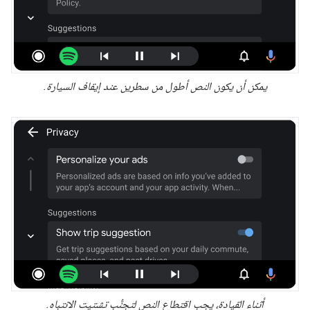
يمكن أن يكون النص أطول من سطرين عند إيقاف السيارة.
أثناء القيادة، يجب اقتطاع النص لتجنُّب تشتيت الانتباه.