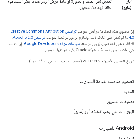
أيار
تعديل نص الصف والصورة أو مادة عرض الرمز عندما يغيِّر المستخدِم
(مايو)
حالة الإيقاف/التفعيل.
إنّ محتوى هذه الصفحة مرخّص بموجب
ترخيص Creative Commons Attribution
4.0‏
ما لم يُنصّ على خلاف ذلك، ونماذج الرموز مرخّصة بموجب
ترخيص Apache 2.0‏
.
للاطّلاع على التفاصيل، يُرجى مراجعة
سياسات موقع Google Developers‏
. إنّ Java
هي علامة تجارية مسجَّلة لشركة Oracle و/أو شركائها التابعين.
تاريخ التعديل الأخير: 2025-07-25 (حسب التوقيت العالمي المتفَّق عليه)
تصميم مناسب لقيادة السيارات
الجديد
تصنيفات التنسيق
الإجراءات التي يجب اتّخاذها أيار (مايو)
‫Android للسيارات
لمحة عامة