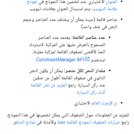
العنوان
الاختياري. عند تضمين هذا النموذج في
نموذج
علامة التبويب
، يتم استبدال العنوان بعلامات تبويب.
عناصر قائمة (حيث يمكن أن يختلف عدد العناصر وحجم
النص في صف واحد):
عدد عناصر القائمة:
يعتمد عدد العناصر
المسموح بالعرض عليها على المركبة. لاسترداد
الحدّ الأقصى لصفوف القائمة لمركبة معيّنة،
استخدِم
ConstraintManager API
.
مقدار النص لكل عنصر:
يمكن أن يكون النص
الثانوي في صفوف القائمة أطول من صفَين
عند ركن السيارة. راجِع
المزيد من نص القائمة
أثناء ركن السيارة
.
زر الإجراء العائم
الاختياري
للمزيد من المعلومات حول الصفوف التي يمكن تضمينها في هذا النموذج،
راجِع
خيارات الصفوف لنموذج القائمة فقط
والأمثلة في
نماذج التدفق
.