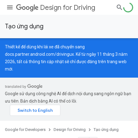
Design for Driving
Tạo ứng dụng
Thiết kế để dùng khi lái xe đã chuyển sang
docs.partner.android.com/drivingux
. Kể từ ngày 11 tháng 3 năm
2026, tất cả thông tin cập nhật sẽ chỉ được đăng trên trang web
mới.
Google sử dụng công nghệ AI để dịch nội dung sang ngôn ngữ bạn
ưu tiên. Bản dịch bằng AI có thể có lỗi.
Google for Developers
Design for Driving
Tạo ứng dụng