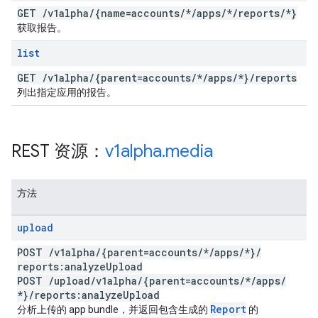
GET
/
v1alpha
/
{name=accounts
/
*
/
apps
/
*
/
reports
/
*}
获取报告。
list
GET
/
v1alpha
/
{parent=accounts
/
*
/
apps
/
*}
/
reports
列出指定应用的报告。
REST 资源：
v1alpha
.
media
方法
upload
POST
/
v1alpha
/
{parent=accounts
/
*
/
apps
/
*}
/
reports:analyze
Upload
POST
/
upload
/
v1alpha
/
{parent=accounts
/
*
/
apps
/
*}
/
reports:analyze
Upload
Report
分析上传的 app bundle，并返回包含生成的
的