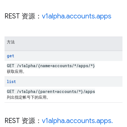
REST 资源：
v1alpha
.
accounts
.
apps
方法
get
GET
/
v1alpha
/
{name=accounts
/
*
/
apps
/
*}
获取应用。
list
GET
/
v1alpha
/
{parent=accounts
/
*}
/
apps
列出指定帐号下的应用。
REST 资源：
v1alpha
.
accounts
.
apps
.