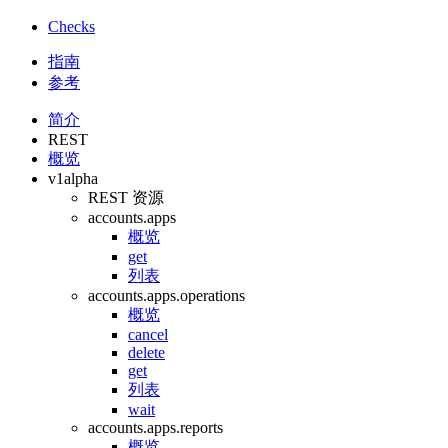
Checks
指南
参考
简介
REST
概览
v1alpha
REST 资源
accounts.apps
概览
get
列表
accounts.apps.operations
概览
cancel
delete
get
列表
wait
accounts.apps.reports
概览