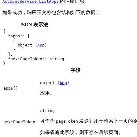
的响应消息。
AccountService.ListApps
如果成功，响应正文将包含结构如下的数据：
JSON 表示法
{
"apps"
: 
[
{
object (
App
)
}
]
,
"nextPageToken"
: 
string
}
字段
object (
App
)
apps[]
应用。
string
可作为
发送并用于检索下一页的
pageToken
next
Page
Token
如果省略此字段，则不存在后续页面。