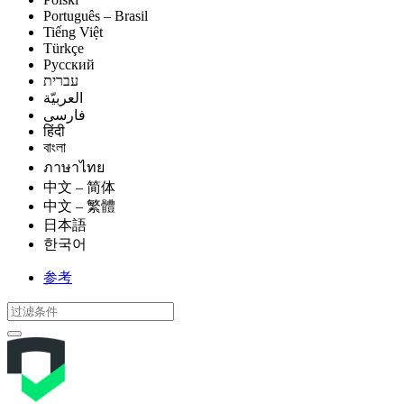
Português – Brasil
Tiếng Việt
Türkçe
Русский
עברית
العربيّة
فارسی
हिंदी
বাংলা
ภาษาไทย
中文 – 简体
中文 – 繁體
日本語
한국어
参考