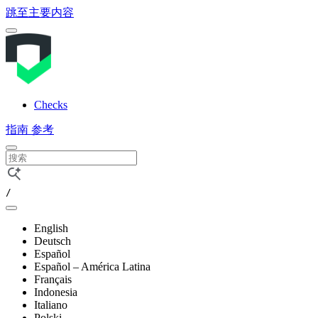
跳至主要内容
Checks
指南
参考
/
English
Deutsch
Español
Español – América Latina
Français
Indonesia
Italiano
Polski