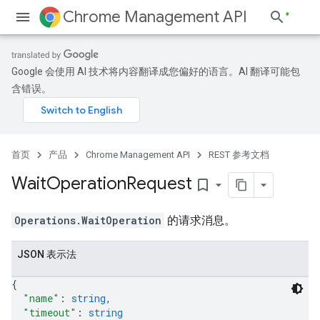
Chrome Management API
Google 会使用 AI 技术将内容翻译成您偏好的语言。AI 翻译可能包
含错误。
首页
产品
Chrome Management API
REST 参考文档
Wait
Operation
Request
bookmark_border
Operations.WaitOperation
的请求消息。
JSON 表示法
{
"name"
: 
string
,
"timeout"
: 
string