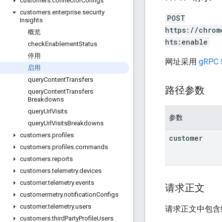
customers
.
connector
Configs
customers
.
enterprise
.
security
POST
Insights
https://chrom
概览
hts:enable
check
Enablement
Status
停用
网址采用
gRPC
启用
query
Content
Transfers
路径参数
query
Content
Transfers
Breakdowns
query
Url
Visits
参数
query
Url
Visits
Breakdowns
customers
.
profiles
customer
customers
.
profiles
.
commands
customers
.
reports
customers
.
telemetry
.
devices
customer
.
telemetry
.
events
请求正文
customermetry
.
notification
Configs
customer
.
telemetry
.
users
请求正文中包含
customers
.
third
Party
Profile
Users