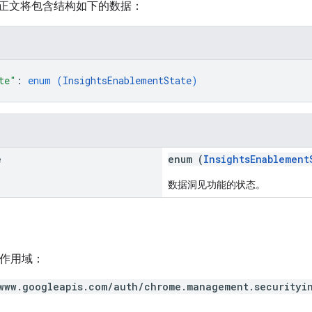
正文将包含结构如下的数据：
te"
: 
enum (
InsightsEnablementState
)
e
enum (
InsightsEnablement
数据洞见功能的状态。
h 作用域：
www.googleapis.com/auth/chrome.management.securityi