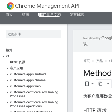
Chrome Management API
首页
指南
REST 参考文档
发布日志
误。
概览
v1
首页
产品
C
REST 资源
客户应用
Method
customers
.
apps
.
android
customers
.
apps
.
chrome
bookmark_border
customers
.
apps
.
web
customers
.
certificate
Provisioning
为客户启用数据洞
Processes
customers
.
certificate
Provisioning
Processes
.
operations
HTTP 请求