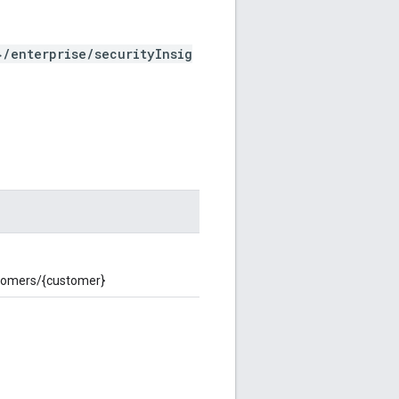
/enterprise/securityInsig
s/{customer}