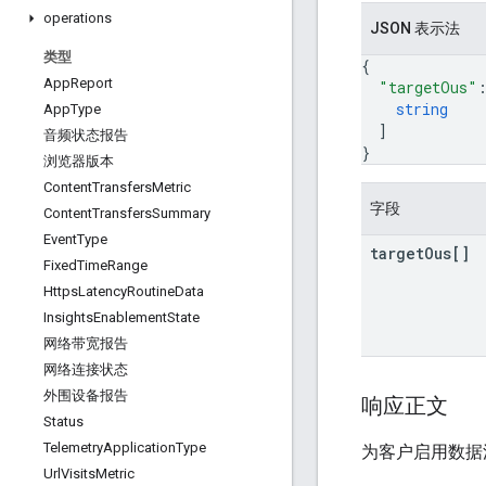
operations
JSON 表示法
类型
{
App
Report
"targetOus"
string
App
Type
]
音频状态报告
}
浏览器版本
Content
Transfers
Metric
字段
Content
Transfers
Summary
Event
Type
target
Ous[]
Fixed
Time
Range
Https
Latency
Routine
Data
Insights
Enablement
State
网络带宽报告
网络连接状态
外围设备报告
响应正文
Status
Telemetry
Application
Type
为客户启用数据
Url
Visits
Metric