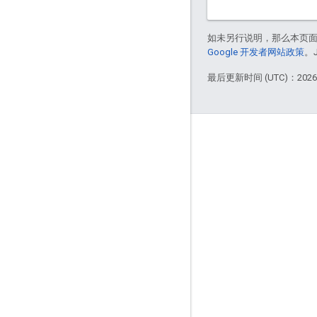
如未另行说明，那么本页
Google 开发者网站政策
。
最后更新时间 (UTC)：2026-
互动
Google Developer Program
Google Developer Groups
Google Developer Experts
Accelerators
Google Cloud & NVIDIA