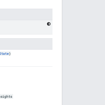
State
)
nsights