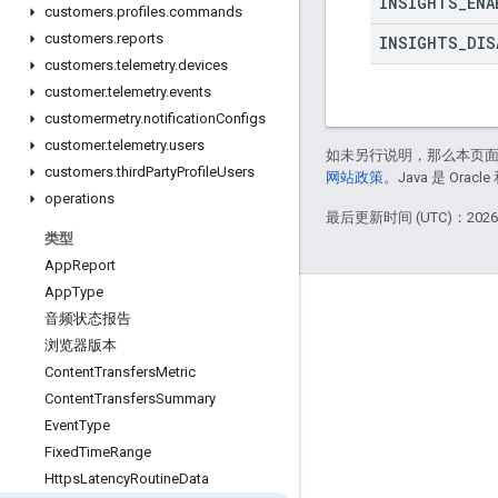
INSIGHTS
_
ENA
customers
.
profiles
.
commands
customers
.
reports
INSIGHTS
_
DIS
customers
.
telemetry
.
devices
customer
.
telemetry
.
events
customermetry
.
notification
Configs
customer
.
telemetry
.
users
如未另行说明，那么本页
customers
.
third
Party
Profile
Users
网站政策
。Java 是 Or
operations
最后更新时间 (UTC)：2026-
类型
App
Report
App
Type
互动
音频状态报告
浏览器版本
Google Developer Program
Content
Transfers
Metric
Google Developer Groups
Content
Transfers
Summary
Google Developer Experts
Event
Type
Fixed
Time
Range
Accelerators
Https
Latency
Routine
Data
Google Cloud & NVIDIA