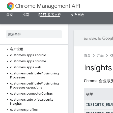
Chrome Management API
首页
指南
REST 参考文档
发布日志
概览
v1
REST 资源
客户应用
customers
.
apps
.
android
首页
产品
C
customers
.
apps
.
chrome
Insights
customers
.
apps
.
web
customers
.
certificate
Provisioning
Processes
Chrome 企
customers
.
certificate
Provisioning
Processes
.
operations
customers
.
connector
Configs
枚举
customers
.
enterprise
.
security
Insights
INSIGHTS
_
ENA
customers
.
profiles