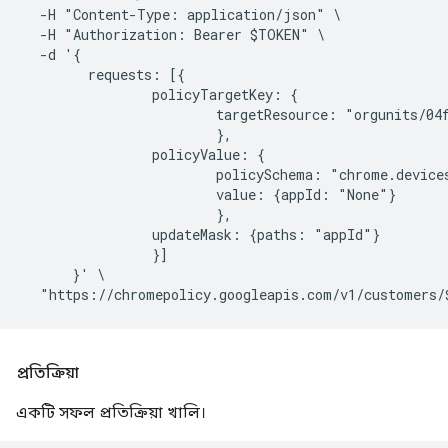
  -H "Content-Type: application/json" \

  -H "Authorization: Bearer $TOKEN" \

  -d '{

        requests: [{

                policyTargetKey: {

                        targetResource: "orgunits/04f
                        },

                policyValue: {

                        policySchema: "chrome.devices
                        value: {appId: "None"}

                        },

                updateMask: {paths: "appId"}

                }]

      }' \

প্রতিক্রিয়া
একটি সফল প্রতিক্রিয়া খালি।