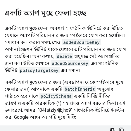
একটি অ্যাপ মুছে ফেলা হচ্ছে
একটি অ্যাপ মুছে ফেলা অবশ্যই সাংগঠনিক ইউনিটে করা উচিত
যেখানে অ্যাপটি পরিচালনার জন্য স্পষ্টভাবে যোগ করা হয়েছিল।
সমাধান কল করার সময়, ক্ষেত্র
addedSourceKey
অর্গানাইজেশন ইউনিট থাকে যেখানে এটি পরিচালনার জন্য যোগ
করা হয়েছিল। অন্য কথায়,
delete
শুধুমাত্র সেই অ্যাপগুলির
জন্য বলা উচিত যেখানে
addedSourceKey
এর সাংগঠনিক
ইউনিট
policyTargetKey
এর সমান।
একটি অ্যাপ মুছে ফেলার জন্য (ব্যবস্থাপনা থেকে স্পষ্টভাবে মুছে
ফেলার জন্য) আপনাকে একটি
batchInherit
অনুরোধ
পাঠাতে হবে যাতে
policySchema
একটি নির্দিষ্ট নীতির
জায়গায় একটি তারকাচিহ্ন (*) সহ প্রদত্ত অ্যাপ ধরনের স্কিমা। এই
উদাহরণে, আমরা "04fatzly4jbjho9" সাংগঠনিক ইউনিটে ইনস্টল
করা Google অঙ্কন অ্যাপটি মুছে দিচ্ছি: