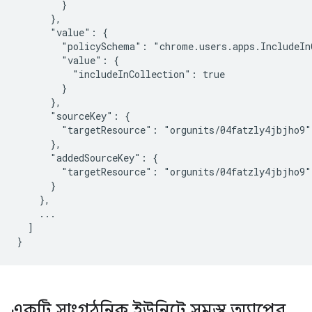
        }

      },

      "value": {

        "policySchema": "chrome.users.apps.IncludeInC
        "value": {

          "includeInCollection": true

        }

      },

      "sourceKey": {

        "targetResource": "orgunits/04fatzly4jbjho9"

      },

      "addedSourceKey": {

        "targetResource": "orgunits/04fatzly4jbjho9"

      }

    },

    ...

  ]

একটি সাংগঠনিক ইউনিটে সমস্ত অ্যাপের