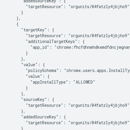
      "addedSourceKey": {

        "targetResource": "orgunits/04fatzly4jbjho9"

      }

    },

    {

      "targetKey": {

        "targetResource": "orgunits/04fatzly4jbjho9",
        "additionalTargetKeys": {

          "app_id": "chrome:fhcfdhnmhdkemdfdncjmgnan
        }

      },

      "value": {

        "policySchema": "chrome.users.apps.InstallTyp
        "value": {

          "appInstallType": "ALLOWED"

        }

      },

      "sourceKey": {

        "targetResource": "orgunits/04fatzly4jbjho9"

      },

      "addedSourceKey": {

        "targetResource": "orgunits/04fatzly4jbjho9"

      }
