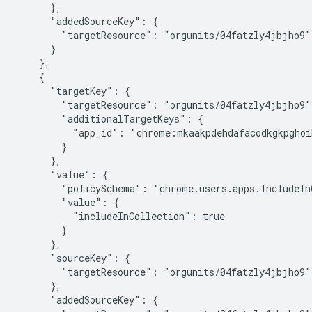
      },

      "addedSourceKey": {

        "targetResource": "orgunits/04fatzly4jbjho9"

      }

    },

    {

      "targetKey": {

        "targetResource": "orgunits/04fatzly4jbjho9",
        "additionalTargetKeys": {

          "app_id": "chrome:mkaakpdehdafacodkgkpghoi
        }

      },

      "value": {

        "policySchema": "chrome.users.apps.IncludeInC
        "value": {

          "includeInCollection": true

        }

      },

      "sourceKey": {

        "targetResource": "orgunits/04fatzly4jbjho9"

      },

      "addedSourceKey": {
