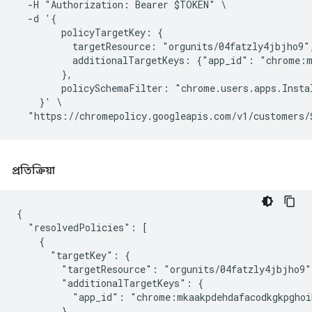
  -H "Authorization: Bearer $TOKEN" \

  -d '{

        policyTargetKey: {

          targetResource: "orgunits/04fatzly4jbjho9",
          additionalTargetKeys: {"app_id": "chrome:m
        },

        policySchemaFilter: "chrome.users.apps.Instal
    }' \

প্রতিক্রিয়া
{

  "resolvedPolicies": [

    {

      "targetKey": {

        "targetResource": "orgunits/04fatzly4jbjho9",
        "additionalTargetKeys": {

          "app_id": "chrome:mkaakpdehdafacodkgkpghoi
        }
