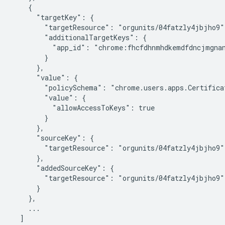
    {

      "targetKey": {

        "targetResource": "orgunits/04fatzly4jbjho9",
        "additionalTargetKeys": {

          "app_id": "chrome:fhcfdhnmhdkemdfdncjmgnan
        }

      },

      "value": {

        "policySchema": "chrome.users.apps.Certificat
        "value": {

          "allowAccessToKeys": true

        }

      },

      "sourceKey": {

        "targetResource": "orgunits/04fatzly4jbjho9"

      },

      "addedSourceKey": {

        "targetResource": "orgunits/04fatzly4jbjho9"

      }

    },

    ...

  ]
