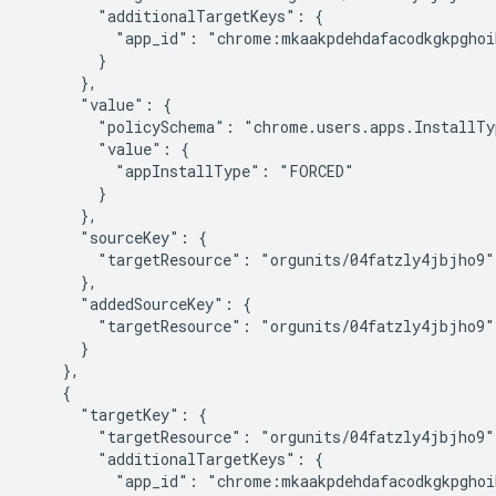
        "additionalTargetKeys": {

          "app_id": "chrome:mkaakpdehdafacodkgkpghoi
        }

      },

      "value": {

        "policySchema": "chrome.users.apps.InstallTyp
        "value": {

          "appInstallType": "FORCED"

        }

      },

      "sourceKey": {

        "targetResource": "orgunits/04fatzly4jbjho9"

      },

      "addedSourceKey": {

        "targetResource": "orgunits/04fatzly4jbjho9"

      }

    },

    {

      "targetKey": {

        "targetResource": "orgunits/04fatzly4jbjho9",
        "additionalTargetKeys": {

          "app_id": "chrome:mkaakpdehdafacodkgkpghoi