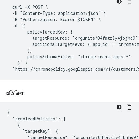
  curl -X POST \

  -H "Content-Type: application/json" \

  -H "Authorization: Bearer $TOKEN" \

  -d '{

        policyTargetKey: {

          targetResource: "orgunits/04fatzly4jbjho9",
          additionalTargetKeys: {"app_id": "chrome:m
        },

        policySchemaFilter: "chrome.users.apps.*"

    }' \

প্রতিক্রিয়া
{

  "resolvedPolicies": [

    {

      "targetKey": {

        "targetResource": "orgunits/04fatzly4jbjho9",