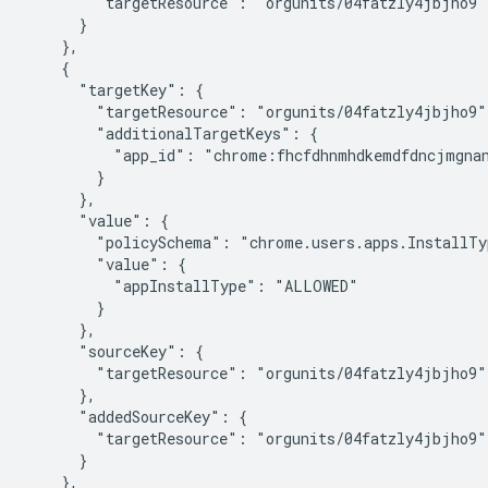
        "targetResource": "orgunits/04fatzly4jbjho9"

      }

    },

    {

      "targetKey": {

        "targetResource": "orgunits/04fatzly4jbjho9",
        "additionalTargetKeys": {

          "app_id": "chrome:fhcfdhnmhdkemdfdncjmgnan
        }

      },

      "value": {

        "policySchema": "chrome.users.apps.InstallTyp
        "value": {

          "appInstallType": "ALLOWED"

        }

      },

      "sourceKey": {

        "targetResource": "orgunits/04fatzly4jbjho9"

      },

      "addedSourceKey": {

        "targetResource": "orgunits/04fatzly4jbjho9"

      }

    },
