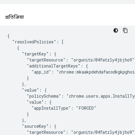
প্রতিক্রিয়া
{

  "resolvedPolicies": [

    {

      "targetKey": {

        "targetResource": "orgunits/04fatzly4jbjho9",
        "additionalTargetKeys": {

          "app_id": "chrome:mkaakpdehdafacodkgkpghoi
        }

      },

      "value": {

        "policySchema": "chrome.users.apps.InstallTyp
        "value": {

          "appInstallType": "FORCED"

        }

      },

      "sourceKey": {

        "targetResource": "orgunits/04fatzly4jbjho9"
