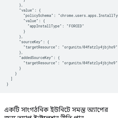
      },

      "value": {

        "policySchema": "chrome.users.apps.InstallTyp
        "value": {

          "appInstallType": "FORCED"

        }

      },

      "sourceKey": {

        "targetResource": "orgunits/04fatzly4jbjho9"

      },

      "addedSourceKey": {

        "targetResource": "orgunits/04fatzly4jbjho9"

      }

    }

  ]

একটি সাংগঠনিক ইউনিটে সমস্ত অ্যাপের