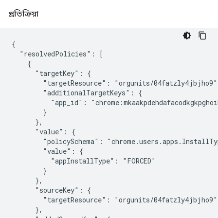
প্রতিক্রিয়া
{

  "resolvedPolicies": [

    {

      "targetKey": {

        "targetResource": "orgunits/04fatzly4jbjho9",
        "additionalTargetKeys": {

          "app_id": "chrome:mkaakpdehdafacodkgkpghoi
        }

      },

      "value": {

        "policySchema": "chrome.users.apps.InstallTyp
        "value": {

          "appInstallType": "FORCED"

        }

      },

      "sourceKey": {

        "targetResource": "orgunits/04fatzly4jbjho9"

      },
