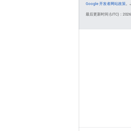
Google 开发者网站政策
。
最后更新时间 (UTC)：2026-
互动
Google Developer Program
Google Developer Groups
Google Developer Experts
Accelerators
Google Cloud & NVIDIA