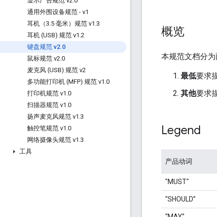
显示广告规范 v2
.
0
通用外围设备规范 - v1
耳机（3
.
5 毫米）规范 v1
.
3
概览
耳机 (USB) 规范 v1
.
2
键盘规范 v2
.
0
本规范文档分为
鼠标规范 v2
.
0
麦克风 (USB) 规范 v2
最低
要求描
多功能打印机 (MFP) 规范 v1
.
0
其他
要求
打印机规范 v1
.
0
扫描器规范 v1
.
0
扬声麦克风规范 v1
.
3
Legend
触控笔规范 v1
.
0
网络摄像头规范 v1
.
3
工具
产品动词
"MUST"
“SHOULD”
“MAY”