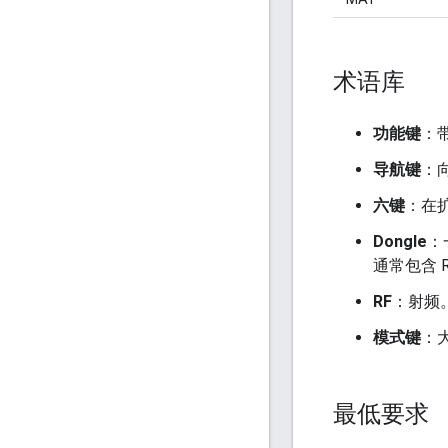
术语库
功能键
：带
导航键
：
六键
：在
Dongle
：
通常包含 
RF
：射频
模式键
：
最低要求