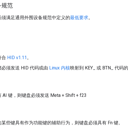
备规范
必须满足通用外围设备规范中定义的
最低要求
。
符合
HID v1.11
。
必须发送 HID 代码或由
Linux 内核
映射到 KEY_ 或 BTN_ 代码
I 键，则键盘必须发送 Meta + Shift + f23
某些键具有作为功能键的辅助行为，则键盘必须具有 Fn 键。