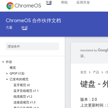
方案
帮助
应用开发
ChromeOS
ChromeOS 合作伙伴文档
方案
外设
误。
外设
概览
首页
产品
C
QPOP 计划
已发布的规范
键盘 -
蓝牙规范 v2
蓝牙音箱规范 v1
.
1
线缆规范 v1
.
2
版本：2.0
连接器规范 v1
.
3
上次更新时间：20