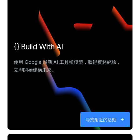
{} Build With AI
使用 Google 最新 AI 工具和模型，取得實務經驗，
立即開始建構未來。
尋找附近的活動
arrow_forward