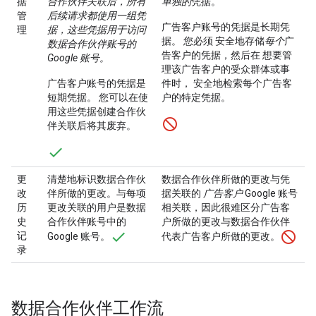
据
合作伙伴关联后，所有
单独的
凭据。
管
后续请求都使用一组凭
广告客户账号的凭据是长期凭
理
据，这些凭据用于访问
据。
您必须 安全地存储
每个
广
数据合作伙伴账号的
告客户的凭据，然后在 想要管
Google 账号。
理该广告客户的受众群体或事
广告客户账号的凭据是
件时， 安全地检索每个广告客
短期凭据。
您可以在使
户的特定凭据。
用这些凭据创建合作伙
伴关联后将其废弃。
更
清楚地标识数据合作伙
数据合作伙伴所做的更改与凭
改
伴所做的更改。与每项
据关联的
广告客户
Google 账号
历
更改关联的用户是数据
相关联，因此很难区分广告客
史
合作伙伴账号中的
户所做的更改与数据合作伙伴
记
Google 账号。
代表广告客户所做的更改。
录
数据合作伙伴工作流