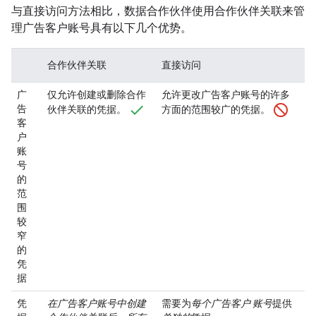
与直接访问方法相比，数据合作伙伴使用合作伙伴关联来管
理广告客户账号具有以下几个优势。
合作伙伴关联
直接访问
广
仅允许创建或删除合作
允许更改广告客户账号的许多
告
伙伴关联的凭据。
方面的范围较广的凭据。
客
户
账
号
的
范
围
较
窄
的
凭
据
凭
在广告客户账号中创建
需要为
每个广告客户 账号
提供