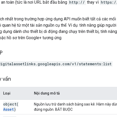
 an toàn (tức là nơi URL bắt đầu bằng
http://
thay vì
https:/
ch nhất trong trường hợp ứng dụng API muốn biết tất cả các mối li
i quan hệ từ một tài sản nguồn cụ thể. Ví dụ: tính năng giúp ngư
ng dụng dành cho thiết bị di động đang chạy trên thiết bị, tính nă
oặc hồ sơ trên Google+ tương ứng.
TP
digitalassetlinks.googleapis.com/v1/statements:list
y vấn
Loại
Nội dung mô tả
object(
Nguồn lưu trữ danh sách bảng sao kê. Hàm này dù
Asset
)
đúng nguồn. BẮT BUỘC