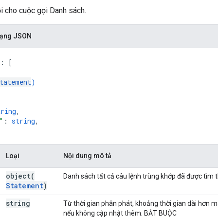
i cho cuộc gọi Danh sách.
 dạng JSON
: 
[
tatement
)
tring
,
"
: 
string
,
Loại
Nội dung mô tả
object(
Danh sách tất cả câu lệnh trùng khớp đã được tìm t
Statement
)
string
Từ thời gian phân phát, khoảng thời gian dài hơn mà
nếu không cập nhật thêm. BẮT BUỘC