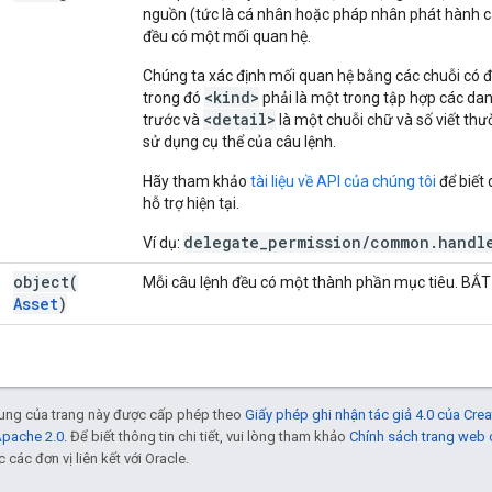
nguồn (tức là cá nhân hoặc pháp nhân phát hành câ
đều có một mối quan hệ.
Chúng ta xác định mối quan hệ bằng các chuỗi có 
<kind>
trong đó
phải là một trong tập hợp các da
<detail>
trước và
là một chuỗi chữ và số viết th
sử dụng cụ thể của câu lệnh.
Hãy tham khảo
tài liệu về API của chúng tôi
để biết
hỗ trợ hiện tại.
delegate_permission/common.handle
Ví dụ:
object(
Mỗi câu lệnh đều có một thành phần mục tiêu. BẮ
Asset
)
 dung của trang này được cấp phép theo
Giấy phép ghi nhận tác giả 4.0 của Cr
Apache 2.0
. Để biết thông tin chi tiết, vui lòng tham khảo
Chính sách trang web
các đơn vị liên kết với Oracle.