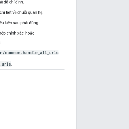
ệ đã chỉ định.
chi tiết về chuỗi quan hệ.
ều kiện sau phải đúng:
hớp chính xác, hoặc
.
n/common.handle_all_urls
_urls
.