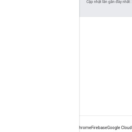
Cập nhật lần gần đây nhất:
Thông tin sản phẩm
Điều khoản dịch vụ
Hạn mức sử dụng
Giá
Ghi chú phát hành
Android
Chrome
Firebase
Google Cloud