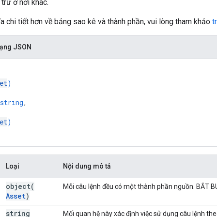
trữ ở nơi khác.
ĩa chi tiết hơn về bảng sao kê và thành phần, vui lòng tham khảo
t
 dạng JSON
et
)
string
,
et
)
Loại
Nội dung mô tả
object(
Mỗi câu lệnh đều có một thành phần nguồn. BẮT 
Asset
)
string
Mối quan hệ này xác định việc sử dụng câu lệnh th