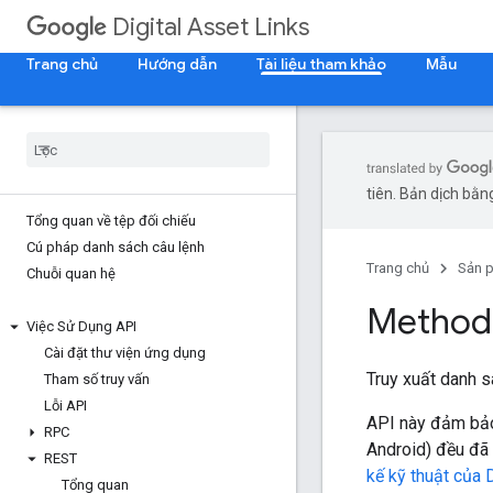
Digital Asset Links
Trang chủ
Hướng dẫn
Tài liệu tham khảo
Mẫu
tiên. Bản dịch bằng
Tổng quan về tệp đối chiếu
Cú pháp danh sách câu lệnh
Trang chủ
Sản 
Chuỗi quan hệ
Method
Việc Sử Dụng API
Cài đặt thư viện ứng dụng
Truy xuất danh s
Tham số truy vấn
Lỗi API
API này đảm bảo
RPC
Android) đều đã
REST
kế kỹ thuật của 
Tổng quan