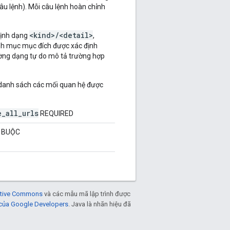
u lệnh). Mỗi câu lệnh hoàn chỉnh
<kind>/<detail>
định dạng
,
nh mục mục đích được xác định
ường dạng tự do mô tả trường hợp
 danh sách các mối quan hệ được
_all_urls
REQUIRED
T BUỘC
eative Commons
và các mẫu mã lập trình được
 của Google Developers
. Java là nhãn hiệu đã