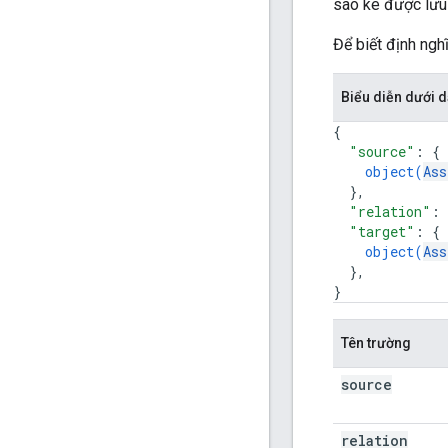
sao kê được lưu 
Để biết định ngh
Biểu diễn dưới
{
"source"
: 
{
object(
Ass
}
,
"relation"
: 
"target"
: 
{
object(
Ass
}
,
}
Tên trường
source
relation