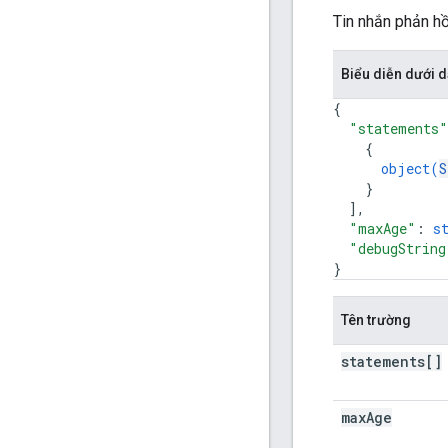
Tin nhắn phản hồ
Biểu diễn dưới
{
"statements"
{
object(
S
}
]
,
"maxAge"
: 
s
"debugString
}
Tên trường
statements[]
max
Age