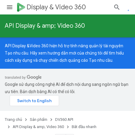
Display & Video 360
API Display & amp; Video 360
API Display &Video 360 hiện hỗ trợ tính năng quản lý tài nguyên
Tạo nhu cầu. Hãy xem
hướng dẫn mới
của chúng tôi để tìm hiểu
cách xây dựng và chạy chiến dịch quảng cáo Tạo nhu cầu.
Google sử dụng công nghệ AI để dịch nội dung sang ngôn ngữ bạn
ưu tiên. Bản dịch bằng AI có thể có lỗi.
Trang chủ
Sản phẩm
DV360 API
API Display & amp; Video 360
Bắt đầu nhanh