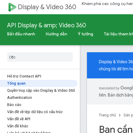
Khám phá các công cụ hàn
Display & Video 360
API Display & amp; Video 360
Bắt đầu nhanh
Hướng dẫn
Ý tưởng
Tài liệu tham 
Display & Video 36
chúng tôi để tìm h
Hỗ trợ Contact API
Tổng quan
Quyền truy cập vào Display & Video 360
tiên. Bản dịch bằng
Authentication
Báo cáo
Vấn đề về tệp dữ liệu có cấu trúc
Trang chủ
Sản 
Vấn đề về API
Bạn cần
Vấn đề khác