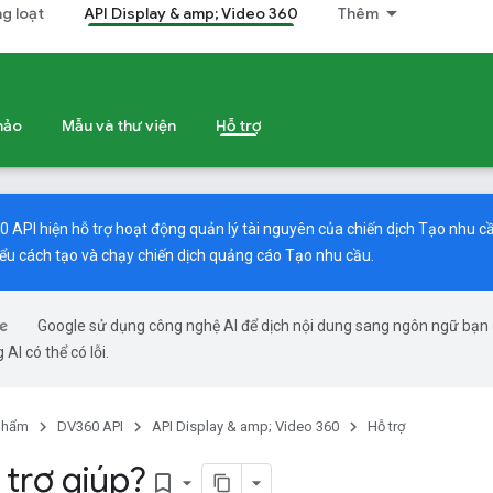
g loạt
API Display & amp; Video 360
Thêm
khảo
Mẫu và thư viện
Hỗ trợ
0 API hiện hỗ trợ hoạt động quản lý tài nguyên của chiến dịch Tạo nhu 
iểu cách tạo và chạy chiến dịch quảng cáo Tạo nhu cầu.
Google sử dụng công nghệ AI để dịch nội dung sang ngôn ngữ bạn
 AI có thể có lỗi.
phẩm
DV360 API
API Display & amp; Video 360
Hỗ trợ
 trợ giúp?
bookmark_border