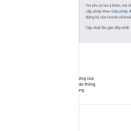
Trừ phi có lưu ý khác, nội
cấp phép theo
Giấy phép 
đăng ký của Oracle và/hoặc 
Cập nhật lần gần đây nhất:
Blog
Hãy truy cập vào blog của
chúng tôi để xem các thông
báo quan trọng.
Thông tin sản phẩm
Điều khoản dịch vụ