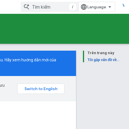
/
Trên trang này
cầu. Hãy xem
hướng dẫn mới
của
Tôi gặp vấn đề về…
 ưu