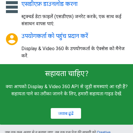
table_rows
एसडीएफ़ डाउनलोड करना
स्ट्रक्चर्ड डेटा फ़ाइलें (एसडीएफ़) जनरेट करके, एक साथ कई
संसाधन वापस पाएं.
account_circle
उपयोगकर्ता को पहुंच प्रदान करें
Display & Video 360 के उपयोगकर्ता के ऐक्सेस को मैनेज
करें.
सहायता चाहिए?
क्या आपको Display & Video 360 API से जुड़ी समस्याएं आ रही हैं?
सहायता पाने का तरीका जानने के लिए, हमारी सहायता गाइड देखें.
जवाब ढूंढें
जब तक कुछ अलग से न बताया जाए, तब तक इस पेज की सामग्री को
Creative