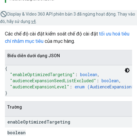
Display & Video 360 API phiên bản 3 đã ngừng hoạt động. Thay vào
đó, hãy sử dụng
v4
.
Các chế độ cài đặt kiểm soát chế độ cài đặt
tối ưu hoá tiêu
chí nhắm mục tiêu
của mục hàng.
Biểu diễn dưới dạng JSON
{
"enableOptimizedTargeting"
: 
boolean
,
"audienceExpansionSeedListExcluded"
: 
boolean
,
"audienceExpansionLevel"
: 
enum (
AudienceExpansionLe
}
Trường
enable
Optimized
Targeting
boolean