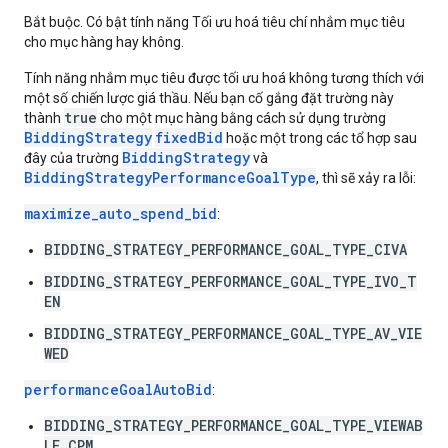
Bắt buộc. Có bật tính năng Tối ưu hoá tiêu chí nhắm mục tiêu
cho mục hàng hay không.
Tính năng nhắm mục tiêu được tối ưu hoá không tương thích với
một số chiến lược giá thầu. Nếu bạn cố gắng đặt trường này
true
thành
cho một mục hàng bằng cách sử dụng trường
BiddingStrategy
fixedBid
hoặc một trong các tổ hợp sau
BiddingStrategy
đây của trường
và
BiddingStrategyPerformanceGoalType
, thì sẽ xảy ra lỗi:
maximize_auto_spend_bid
:
BIDDING_STRATEGY_PERFORMANCE_GOAL_TYPE_CIVA
BIDDING_STRATEGY_PERFORMANCE_GOAL_TYPE_IVO_T
EN
BIDDING_STRATEGY_PERFORMANCE_GOAL_TYPE_AV_VIE
WED
performanceGoalAutoBid
:
BIDDING_STRATEGY_PERFORMANCE_GOAL_TYPE_VIEWAB
LE_CPM