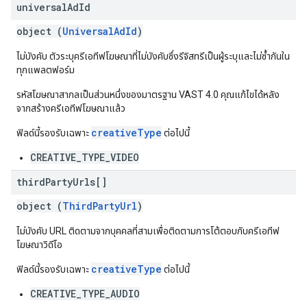
universal
Ad
Id
object (
UniversalAdId
)
ไม่บังคับ ตัวระบุครีเอทีฟโฆษณาที่ไม่บังคับซึ่งรีจิสทรีเป็นผู้ระบุและไม่ซ้ำกันใน
ทุกแพลตฟอร์ม
รหัสโฆษณาสากลเป็นส่วนหนึ่งของมาตรฐาน VAST 4.0 คุณแก้ไขได้หลัง
จากสร้างครีเอทีฟโฆษณาแล้ว
creativeType
ฟิลด์นี้รองรับเฉพาะ
ต่อไปนี้
CREATIVE_TYPE_VIDEO
third
Party
Urls[]
object (
ThirdPartyUrl
)
ไม่บังคับ URL ติดตามจากบุคคลที่สามเพื่อติดตามการโต้ตอบกับครีเอทีฟ
โฆษณาวิดีโอ
creativeType
ฟิลด์นี้รองรับเฉพาะ
ต่อไปนี้
CREATIVE_TYPE_AUDIO