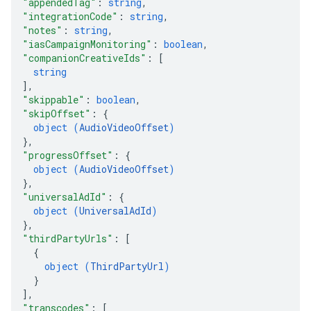
"appendedTag"
: 
string
,
"integrationCode"
: 
string
,
"notes"
: 
string
,
"iasCampaignMonitoring"
: 
boolean
,
"companionCreativeIds"
: 
[
string
]
,
"skippable"
: 
boolean
,
"skipOffset"
: 
{
object (
AudioVideoOffset
)
}
,
"progressOffset"
: 
{
object (
AudioVideoOffset
)
}
,
"universalAdId"
: 
{
object (
UniversalAdId
)
}
,
"thirdPartyUrls"
: 
[
{
object (
ThirdPartyUrl
)
}
]
,
"transcodes"
: 
[