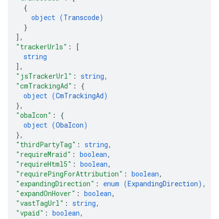
{
object (
Transcode
)
}
]
,
"trackerUrls"
: 
[
string
]
,
"jsTrackerUrl"
: 
string
,
"cmTrackingAd"
: 
{
object (
CmTrackingAd
)
}
,
"obaIcon"
: 
{
object (
ObaIcon
)
}
,
"thirdPartyTag"
: 
string
,
"requireMraid"
: 
boolean
,
"requireHtml5"
: 
boolean
,
"requirePingForAttribution"
: 
boolean
,
"expandingDirection"
: 
enum (
ExpandingDirection
)
,
"expandOnHover"
: 
boolean
,
"vastTagUrl"
: 
string
,
"vpaid"
: 
boolean
,