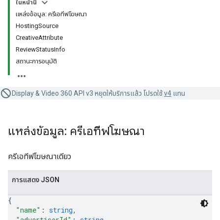
ในหน้านี้
แหล่งข้อมูล: ครีเอทีฟโฆษณา
HostingSource
CreativeAttribute
ReviewStatusInfo
สถานะการอนุมัติ
Display & Video 360 API v3 หยุดให้บริการแล้ว โปรดใช้
v4
แทน
แหล่งข้อมูล: ครีเอทีฟโฆษณา
ครีเอทีฟโฆษณาเดียว
การแสดง JSON
{
"name"
: 
string
,
"advertiserId"
: 
string
,