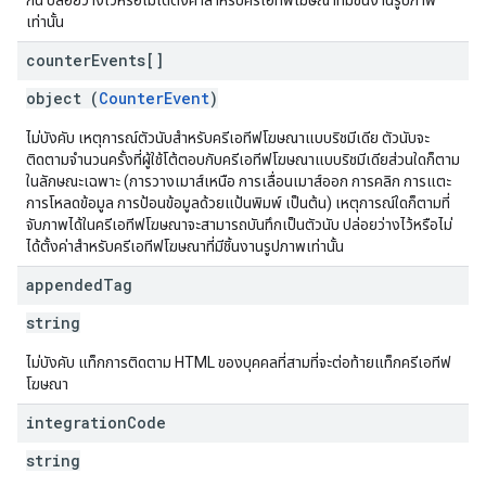
กัน ปล่อยว่างไว้หรือไม่ได้ตั้งค่าสำหรับครีเอทีฟโฆษณาที่มีชิ้นงานรูปภาพ
เท่านั้น
counter
Events[]
object (
CounterEvent
)
ไม่บังคับ เหตุการณ์ตัวนับสำหรับครีเอทีฟโฆษณาแบบริชมีเดีย ตัวนับจะ
ติดตามจำนวนครั้งที่ผู้ใช้โต้ตอบกับครีเอทีฟโฆษณาแบบริชมีเดียส่วนใดก็ตาม
ในลักษณะเฉพาะ (การวางเมาส์เหนือ การเลื่อนเมาส์ออก การคลิก การแตะ
การโหลดข้อมูล การป้อนข้อมูลด้วยแป้นพิมพ์ เป็นต้น) เหตุการณ์ใดก็ตามที่
จับภาพได้ในครีเอทีฟโฆษณาจะสามารถบันทึกเป็นตัวนับ ปล่อยว่างไว้หรือไม่
ได้ตั้งค่าสำหรับครีเอทีฟโฆษณาที่มีชิ้นงานรูปภาพเท่านั้น
appended
Tag
string
ไม่บังคับ แท็กการติดตาม HTML ของบุคคลที่สามที่จะต่อท้ายแท็กครีเอทีฟ
โฆษณา
integration
Code
string