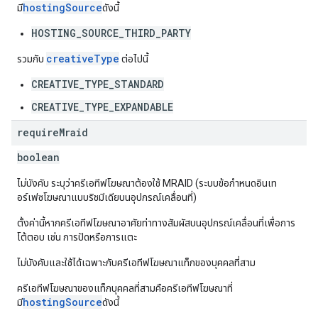
hostingSource
มี
ดังนี้
HOSTING_SOURCE_THIRD_PARTY
creativeType
รวมกับ
ต่อไปนี้
CREATIVE_TYPE_STANDARD
CREATIVE_TYPE_EXPANDABLE
require
Mraid
boolean
ไม่บังคับ ระบุว่าครีเอทีฟโฆษณาต้องใช้ MRAID (ระบบข้อกำหนดอินเท
อร์เฟซโฆษณาแบบริชมีเดียบนอุปกรณ์เคลื่อนที่)
ตั้งค่านี้หากครีเอทีฟโฆษณาอาศัยท่าทางสัมผัสบนอุปกรณ์เคลื่อนที่เพื่อการ
โต้ตอบ เช่น การปัดหรือการแตะ
ไม่บังคับและใช้ได้เฉพาะกับครีเอทีฟโฆษณาแท็กของบุคคลที่สาม
ครีเอทีฟโฆษณาของแท็กบุคคลที่สามคือครีเอทีฟโฆษณาที่
hostingSource
มี
ดังนี้