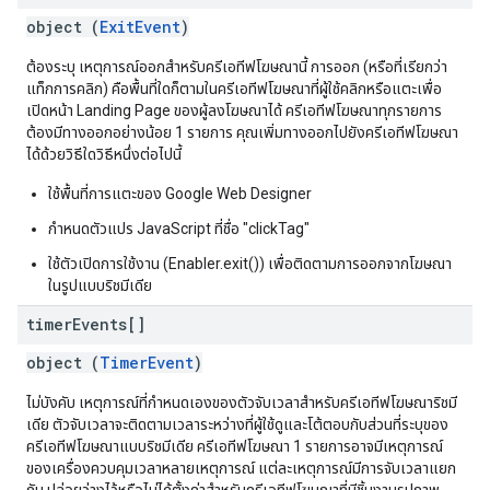
object (
ExitEvent
)
ต้องระบุ เหตุการณ์ออกสำหรับครีเอทีฟโฆษณานี้ การออก (หรือที่เรียกว่า
แท็กการคลิก) คือพื้นที่ใดก็ตามในครีเอทีฟโฆษณาที่ผู้ใช้คลิกหรือแตะเพื่อ
เปิดหน้า Landing Page ของผู้ลงโฆษณาได้ ครีเอทีฟโฆษณาทุกรายการ
ต้องมีทางออกอย่างน้อย 1 รายการ คุณเพิ่มทางออกไปยังครีเอทีฟโฆษณา
ได้ด้วยวิธีใดวิธีหนึ่งต่อไปนี้
ใช้พื้นที่การแตะของ Google Web Designer
กำหนดตัวแปร JavaScript ที่ชื่อ "clickTag"
ใช้ตัวเปิดการใช้งาน (Enabler.exit()) เพื่อติดตามการออกจากโฆษณา
ในรูปแบบริชมีเดีย
timer
Events[]
object (
TimerEvent
)
ไม่บังคับ เหตุการณ์ที่กำหนดเองของตัวจับเวลาสำหรับครีเอทีฟโฆษณาริชมี
เดีย ตัวจับเวลาจะติดตามเวลาระหว่างที่ผู้ใช้ดูและโต้ตอบกับส่วนที่ระบุของ
ครีเอทีฟโฆษณาแบบริชมีเดีย ครีเอทีฟโฆษณา 1 รายการอาจมีเหตุการณ์
ของเครื่องควบคุมเวลาหลายเหตุการณ์ แต่ละเหตุการณ์มีการจับเวลาแยก