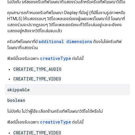
ไม่บังคับ รหัสของครีเอทีฟโฆษณาที่แสดงร่วมสำหรับครีเอทีฟโฆษณาวิดีโอ
คุณสามารถกำหนดครีเอทีฟโฆษณา Display ที่มีอยู่ (ที่มีชิ้นงานรูปภาพหรือ
HTML5) ให้แสดงรอบๆ วิดีโอเพลเยอร์ของผู้เผยแพร่โฆษณาได้ โฆษณาที่
แสดงร่วมจะปรากฏรอบๆ วิดีโอเพลเยอร์ขณะที่วิดีโอเล่นอยู่และจะยังคง
แสดงอยู่หลังจากวิดีโอเล่นจบแล้ว
additional dimensions
ครีเอทีฟโฆษณาที่มี
ต้องไม่ใช่ครีเอทีฟ
โฆษณาที่แสดงร่วม
creativeType
ฟิลด์นี้รองรับเฉพาะ
ต่อไปนี้
CREATIVE_TYPE_AUDIO
CREATIVE_TYPE_VIDEO
skippable
boolean
ไม่บังคับ ไม่ว่าผู้ใช้จะเลือกข้ามครีเอทีฟโฆษณาวิดีโอได้หรือไม่
creativeType
ฟิลด์นี้รองรับเฉพาะ
ต่อไปนี้
CREATIVE_TYPE_VIDEO