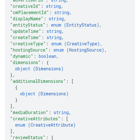
"creativeId"
: 
string
,
"cmPlacementId"
: 
string
,
"displayName"
: 
string
,
"entityStatus"
: 
enum (
EntityStatus
)
,
"updateTime"
: 
string
,
"createTime"
: 
string
,
"creativeType"
: 
enum (
CreativeType
)
,
"hostingSource"
: 
enum (
HostingSource
)
,
"dynamic"
: 
boolean
,
"dimensions"
: 
{
object (
Dimensions
)
}
,
"additionalDimensions"
: 
[
{
object (
Dimensions
)
}
]
,
"mediaDuration"
: 
string
,
"creativeAttributes"
: 
[
enum (
CreativeAttribute
)
]
,
"reviewStatus"
: 
{