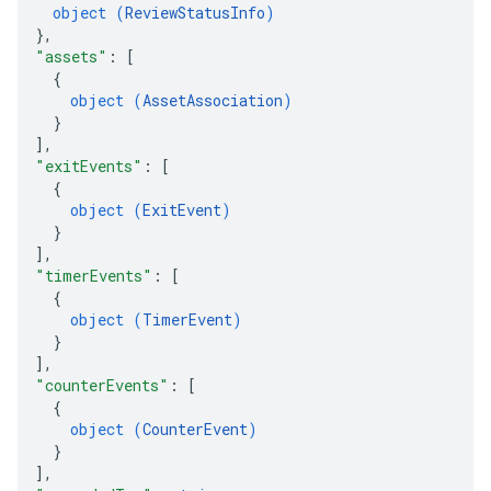
object (
ReviewStatusInfo
)
}
,
"assets"
: 
[
{
object (
AssetAssociation
)
}
]
,
"exitEvents"
: 
[
{
object (
ExitEvent
)
}
]
,
"timerEvents"
: 
[
{
object (
TimerEvent
)
}
]
,
"counterEvents"
: 
[
{
object (
CounterEvent
)
}
]
,