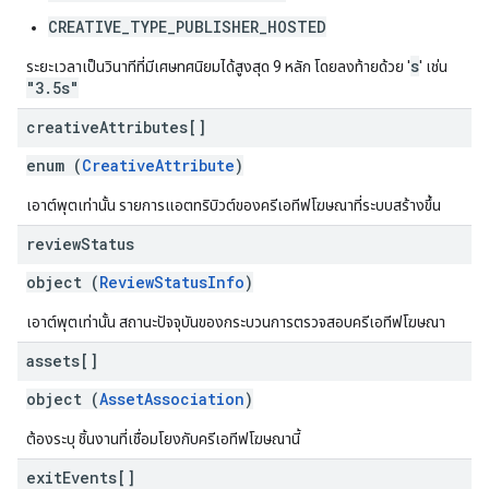
CREATIVE_TYPE_PUBLISHER_HOSTED
s
ระยะเวลาเป็นวินาทีที่มีเศษทศนิยมได้สูงสุด 9 หลัก โดยลงท้ายด้วย '
' เช่น
"3.5s"
creative
Attributes[]
enum (
CreativeAttribute
)
เอาต์พุตเท่านั้น รายการแอตทริบิวต์ของครีเอทีฟโฆษณาที่ระบบสร้างขึ้น
review
Status
object (
ReviewStatusInfo
)
เอาต์พุตเท่านั้น สถานะปัจจุบันของกระบวนการตรวจสอบครีเอทีฟโฆษณา
assets[]
object (
AssetAssociation
)
ต้องระบุ ชิ้นงานที่เชื่อมโยงกับครีเอทีฟโฆษณานี้
exit
Events[]