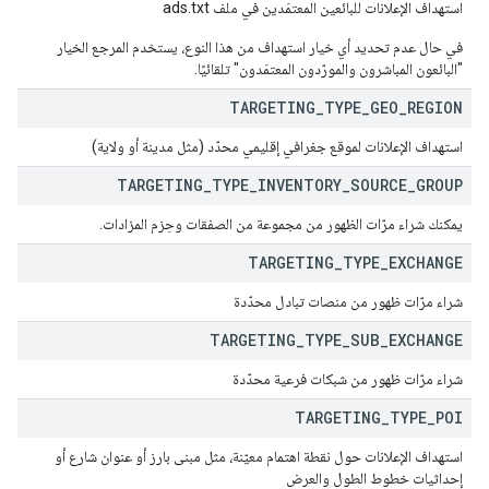
استهداف الإعلانات للبائعين المعتمَدين في ملف ads.txt
في حال عدم تحديد أي خيار استهداف من هذا النوع، يستخدم المرجع الخيار
"البائعون المباشرون والمورّدون المعتمَدون" تلقائيًا.
TARGETING
_
TYPE
_
GEO
_
REGION
استهداف الإعلانات لموقع جغرافي إقليمي محدّد (مثل مدينة أو ولاية)
TARGETING
_
TYPE
_
INVENTORY
_
SOURCE
_
GROUP
يمكنك شراء مرّات الظهور من مجموعة من الصفقات وحِزم المزادات.
TARGETING
_
TYPE
_
EXCHANGE
شراء مرّات ظهور من منصات تبادل محدّدة
TARGETING
_
TYPE
_
SUB
_
EXCHANGE
شراء مرّات ظهور من شبكات فرعية محدّدة
TARGETING
_
TYPE
_
POI
استهداف الإعلانات حول نقطة اهتمام معيّنة، مثل مبنى بارز أو عنوان شارع أو
إحداثيات خطوط الطول والعرض