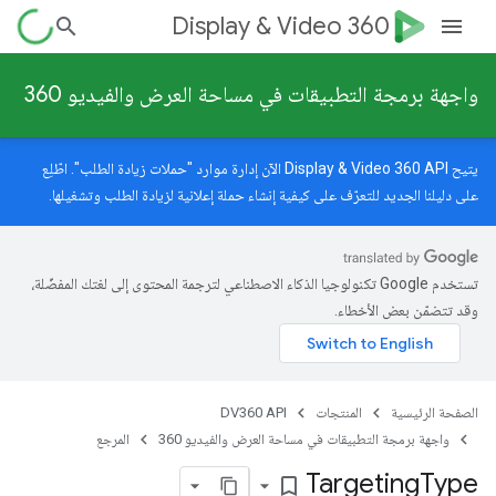
Display & Video 360
واجهة برمجة التطبيقات في مساحة العرض والفيديو 360
يتيح Display & Video 360 API الآن إدارة موارد "حملات زيادة الطلب". اطّلِع
على
دليلنا الجديد
للتعرّف على كيفية إنشاء حملة إعلانية لزيادة الطلب وتشغيلها.
تستخدم Google تكنولوجيا الذكاء الاصطناعي لترجمة المحتوى إلى لغتك المفضّلة،
وقد تتضمّن بعض الأخطاء.
الصفحة الرئيسية
المنتجات
DV360 API
واجهة برمجة التطبيقات في مساحة العرض والفيديو 360
المرجع
Targeting
Type
bookmark_border