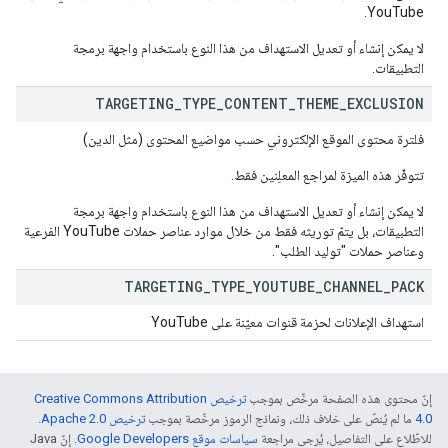
YouTube.
لا يمكن إنشاء أو تعديل الاستهداف من هذا النوع باستخدام واجهة برمجة
التطبيقات.
TARGETING
_
TYPE
_
CONTENT
_
THEME
_
EXCLUSION
فلترة محتوى الموقع الإلكتروني حسب مواضيع المحتوى (مثل الدين)
تتوفّر هذه الميزة لمراجع المعلِنين فقط.
لا يمكن إنشاء أو تعديل الاستهداف من هذا النوع باستخدام واجهة برمجة
التطبيقات، بل يتمّ توريثه فقط من خلال موارد عناصر حملات YouTube الفرعية
وعناصر حملات "توليد الطلب".
TARGETING
_
TYPE
_
YOUTUBE
_
CHANNEL
_
PACK
استهداف الإعلانات لحزمة قنوات معيّنة على YouTube
إنّ محتوى هذه الصفحة مرخّص بموجب
ترخيص Creative Commons Attribution
4.0‏
ما لم يُنصّ على خلاف ذلك، ونماذج الرموز مرخّصة بموجب
ترخيص Apache 2.0‏
.
للاطّلاع على التفاصيل، يُرجى مراجعة
سياسات موقع Google Developers‏
. إنّ Java