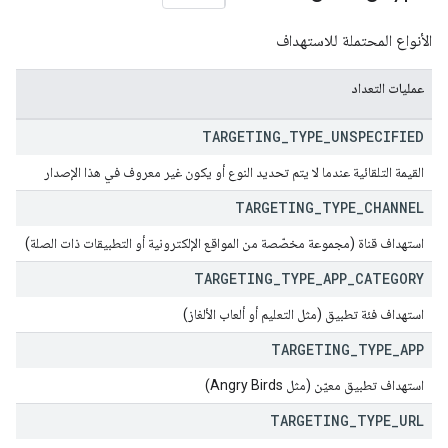
Advertiser.adGrou
الأنواع المحتملة للاستهداف
advertisers.adGroups.yout
عمليات التعداد
TARGETING
_
TYPE
_
UNSPECIFIED
القيمة التلقائية عندما لا يتم تحديد النوع أو يكون غير معروف في هذا الإصدار
TARGETING
_
TYPE
_
CHANNEL
استهداف قناة (مجموعة مخصّصة من المواقع الإلكترونية أو التطبيقات ذات الصلة)
TARGETING
_
TYPE
_
APP
_
CATEGORY
advertisers.lineItems.you
استهداف فئة تطبيق (مثل التعليم أو ألعاب الألغاز)
TARGETING
_
TYPE
_
APP
استهداف تطبيق معيّن (مثل Angry Birds)
ads
TARGETING
_
TYPE
_
URL
ads.