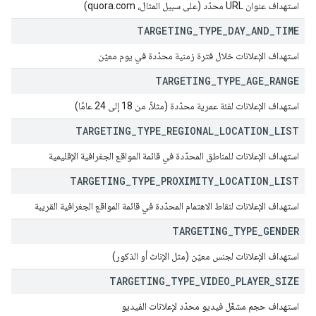
استهداف عنوان URL محدّد (على سبيل المثال، quora.com)
TARGETING
_
TYPE
_
DAY
_
AND
_
TIME
استهداف الإعلانات خلال فترة زمنية محدّدة في يوم معيّن
TARGETING
_
TYPE
_
AGE
_
RANGE
استهداف الإعلانات لفئة عمرية محدّدة (مثلاً، من 18 إلى 24 عامًا)
TARGETING
_
TYPE
_
REGIONAL
_
LOCATION
_
LIST
استهداف الإعلانات للمناطق المحدّدة في قائمة المواقع الجغرافية الإقليمية
TARGETING
_
TYPE
_
PROXIMITY
_
LOCATION
_
LIST
استهداف الإعلانات لنقاط الاهتمام المحدّدة في قائمة المواقع الجغرافية القريبة
TARGETING
_
TYPE
_
GENDER
استهداف الإعلانات لجنس معيّن (مثل الإناث أو الذكور)
TARGETING
_
TYPE
_
VIDEO
_
PLAYER
_
SIZE
استهداف حجم مشغّل فيديو محدّد لإعلانات الفيديو
partners