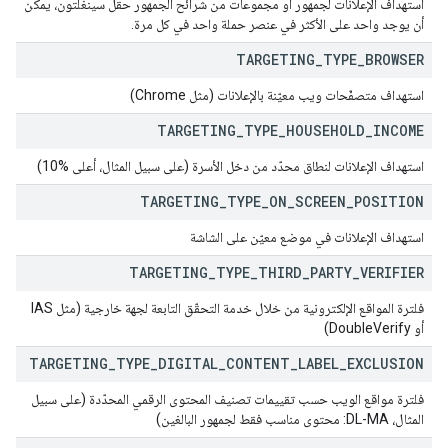
استهداف الإعلانات لجمهور أو مجموعات من شرائح الجمهور حقل سينغلتون، يمكن
أن يوجد واحد على الأكثر في عنصر حملة واحد في كل مرة.
TARGETING
_
TYPE
_
BROWSER
استهداف متصفّحات ويب معيّنة بالإعلانات (مثل Chrome)
TARGETING
_
TYPE
_
HOUSEHOLD
_
INCOME
استهداف الإعلانات لنطاق محدّد من دخل الأسرة (على سبيل المثال، أعلى %10)
TARGETING
_
TYPE
_
ON
_
SCREEN
_
POSITION
استهداف الإعلانات في موضع معيّن على الشاشة
TARGETING
_
TYPE
_
THIRD
_
PARTY
_
VERIFIER
فلترة المواقع الإلكترونية من خلال خدمة التحقّق التابعة لجهة خارجية (مثل IAS
أو DoubleVerify)
TARGETING
_
TYPE
_
DIGITAL
_
CONTENT
_
LABEL
_
EXCLUSION
فلترة مواقع الويب حسب تقييمات تصنيف المحتوى الرقمي المحدّدة (على سبيل
المثال، DL-MA: محتوى مناسب فقط لجمهور البالغين)