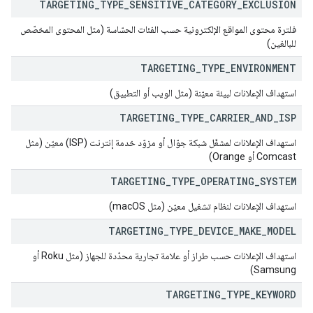
TARGETING
_
TYPE
_
SENSITIVE
_
CATEGORY
_
EXCLUSION
فلترة محتوى المواقع الإلكترونية حسب الفئات الحسّاسة (مثل المحتوى المخصّص
للبالغين)
TARGETING
_
TYPE
_
ENVIRONMENT
استهداف الإعلانات لبيئة معيّنة (مثل الويب أو التطبيق)
TARGETING
_
TYPE
_
CARRIER
_
AND
_
ISP
استهداف الإعلانات لمشغّل شبكة جوّال أو مزوّد خدمة إنترنت (ISP) معيّن (مثل
Comcast أو Orange)
TARGETING
_
TYPE
_
OPERATING
_
SYSTEM
استهداف الإعلانات لنظام تشغيل معيّن (مثل macOS)
TARGETING
_
TYPE
_
DEVICE
_
MAKE
_
MODEL
استهداف الإعلانات حسب طراز أو علامة تجارية محدّدة للجهاز (مثل Roku أو
Samsung)
TARGETING
_
TYPE
_
KEYWORD