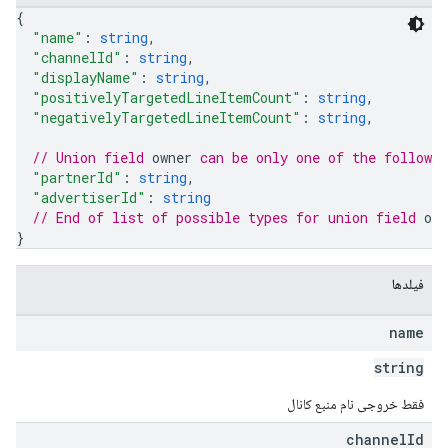
{
advertiser
"name"
: 
string
,
"channelId"
: 
string
,
advertisers
"displayName"
: 
string
,
"positivelyTargetedLineItemCount"
: 
string
,
"negativelyTargetedLineItemCount"
: 
string
,
// Union field 
owner
 can be only one of the followi
"partnerId"
: 
string
,
"advertiserId"
: 
string
// End of list of possible types for union field 
own
}
فیلدها
name
inventor
string
فقط خروجی نام منبع کانال
channel
Id