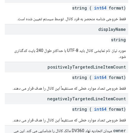
string (
int64
format)
partners
فقط خروجی شناسه منحصر به فرد کانال. توسط سیستم تعیین شده است.
display
Name
string
مورد نیاز. نام نمایشی کانال باید UTF-8 با حداکثر طول 240 بایت کدگذاری
شود.
positively
Targeted
Line
Item
Count
string (
int64
format)
فقط خروجی تعداد موارد خطی که مستقیماً این کانال را هدف قرار می دهند.
negatively
Targeted
Line
Item
Count
string (
int64
format)
فقط خروجی تعداد موارد خطی که مستقیماً این کانال را هدف قرار می دهند.
owner
میدان اتحادیه نهاد DV360 مالک کانال را شناسایی می کند. این می