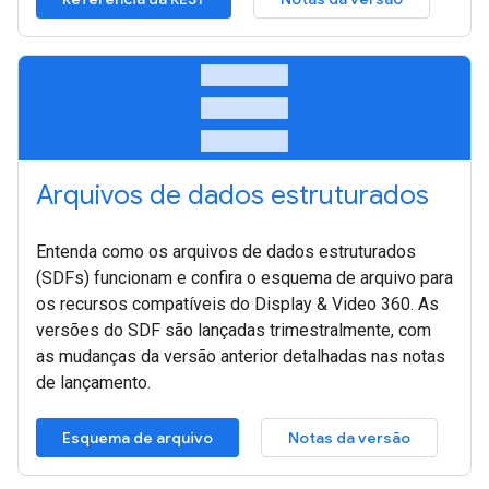
table_rows
Arquivos de dados estruturados
Entenda como os arquivos de dados estruturados
(SDFs) funcionam e confira o esquema de arquivo para
os recursos compatíveis do Display & Video 360. As
versões do SDF são lançadas trimestralmente, com
as mudanças da versão anterior detalhadas nas notas
de lançamento.
Esquema de arquivo
Notas da versão