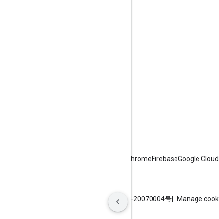
ห้องสมุด
โปรแกรมสำรวจ APIs
Android
Chrome
Firebase
Google Cloud
ข้อกำหนด
ความเป็นส่วนตัว
ICP证合字B2-20070004号
Manage cook