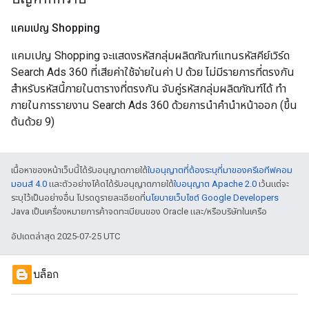
แคมเปญ Shopping
แคมเปญ Shopping จะแสดงรหัสกลุ่มผลิตภัณฑ์แทนรหัสคีย์เวิร์ด
Search Ads 360 ที่เสียค่าใช้จ่ายในค่า U ด้วย ไม่มีรายการที่ตรงกัน
สำหรับรหัสนี้ภายในตารางที่ตรงกัน จับคู่รหัสกลุ่มผลิตภัณฑ์ได้ ทำ
ภายในการรายงาน Search Ads 360 ด้วยการนำคำนำหน้าออก (ขึ้น
ต้นด้วย 9)
เนื้อหาของหน้าเว็บนี้ได้รับอนุญาตภายใต้
ใบอนุญาตที่ต้องระบุที่มาของครีเอทีฟคอม
มอนส์ 4.0
และตัวอย่างโค้ดได้รับอนุญาตภายใต้
ใบอนุญาต Apache 2.0
เว้นแต่จะ
ระบุไว้เป็นอย่างอื่น โปรดดูรายละเอียดที่
นโยบายเว็บไซต์ Google Developers
Java เป็นเครื่องหมายการค้าจดทะเบียนของ Oracle และ/หรือบริษัทในเครือ
อัปเดตล่าสุด 2025-07-25 UTC
บล็อก