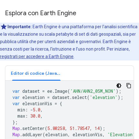
Esplora con Earth Engine
Importante:
Earth Engine è una piattaforma per l'analisi scientifica
e la visualizzazione su scala petabyte di set di dati geospaziali, sia per
pubblica utilità che per utenti aziendali e governativi. Earth Engine è
senza costi per la ricerca, l'istruzione e l'uso non profit. Per iniziare,
registrati per accedere a Earth Engine
.
Editor di codice (JavaScript)
var
dataset
=
ee
.
Image
(
'AHN/AHN2_05M_NON'
);
var
elevation
=
dataset
.
select
(
'elevation'
);
var
elevationVis
=
{
min
:
-
5.0
,
max
:
30.0
,
};
Map
.
setCenter
(
5.80258
,
51.78547
,
14
);
Map
.
addLayer
(
elevation
,
elevationVis
,
'Elevation'
)