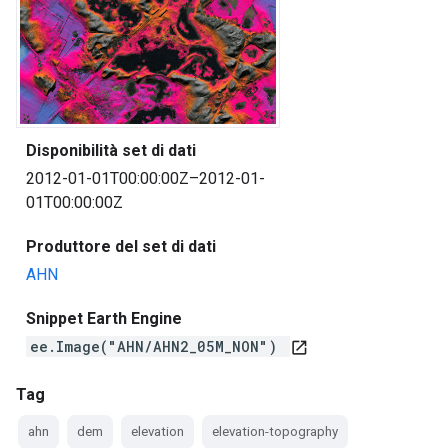
Disponibilità set di dati
2012-01-01T00:00:00Z–2012-01-
01T00:00:00Z
Produttore del set di dati
AHN
Snippet Earth Engine
ee.Image("AHN/AHN2_05M_NON")
open_in_new
Tag
ahn
dem
elevation
elevation-topography