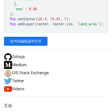
],
'max'
:
0.86
};
Map
.
setCenter
(
26.4
,
19.81
,
1
);
Map
.
addLayer
(
raster
,
raster_vis
,
'land_area'
);
在代码编辑器中打开
GitHub
Medium
GIS Stack Exchange
Twitter
Videos
互动