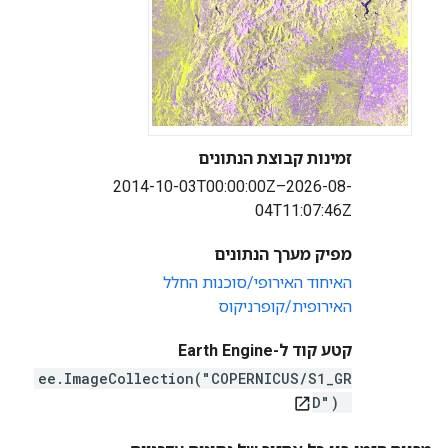
זמינות קבוצת הנתונים
2014-10-03T00:00:00Z–2026-08-
04T11:07:46Z
מפיק מערך הנתונים
האיחוד האירופי/סוכנות החלל
האירופית/קופרניקוס
קטע קוד ל-Earth Engine
ee.ImageCollection("COPERNICUS/S1_GR
D")
open_in_new