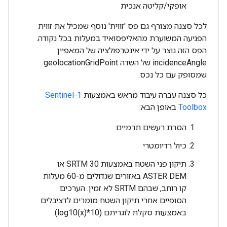
אופקי/קליטה אנכית
לכל סצנה מצורף גם פס 'זווית' נוסף שמכיל את זווית
הפגיעה המשוערת מהאליפסואיד במעלות בכל נקודה.
הפס הזה נוצר על ידי אינטרפולציה של המאפיין
incidenceAngle של השדה geolocationGridPoint
שמסופק עם כל נכס.
כל סצנה עברה עיבוד מראש באמצעות
Sentinel-1
Toolbox
באופן הבא:
הסרת רעשים תרמיים
כיול רדיומטרי
תיקון פני השטח באמצעות SRTM 30 או
ASTER DEM באזורים שגדולים מ-60 מעלות
קו רוחב, שבהם SRTM לא זמין. הערכים
הסופיים אחרי תיקון השטח מומרים לדציבלים
באמצעות סקלת לוגריתם (10*log10(x)).