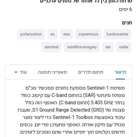
מרווח הזמן בין כל אחזור של נתונים עדכניים
6 ימים
תגים
polarization
eu
esa
copernicus
backscatter
sentinel
satellite-imagery
sar
radar
תיאור
תחום תדרים
מאפייני תמונה
עוד
משימת Sentinel-1 מספקת נתונים ממכשיר מכ"ם
מפתח סינתטי (SAR) בתחום C-band עם קיטוב כפול
בתדר ‎5.405 GHz (תחום C-band). האוסף הזה כולל
סצנות של S1 Ground Range Detected (GRD), שעברו
עיבוד באמצעות Sentinel-1 Toolbox כדי ליצור מוצר
מכויל עם תיקון אורתו. האוסף מתעדכן מדי יום. נכסים
חדשים נקלטים תוך יומיים אחרי שהם הופכים לזמינים.