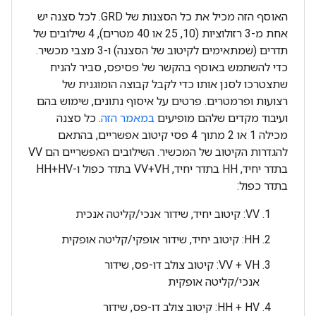
האוסף הזה מכיל את כל הסצנות של GRD. לכל סצנה יש
אחת מ-3 רזולוציות (10, 25 או 40 מטרים), 4 שילובים של
תדרים (שמתאימים לקיטוב של הסצנה) ו-3 מצבי מכשיר.
כדי להשתמש באוסף בהקשר של פסיפס, סביר להניח
שתצטרכו לסנן אותו כדי לקבל קבוצה הומוגנית של
רצועות ופרמטרים. פרטים על איסוף נתונים, שימוש בהם
ועיבוד מקדים שלהם מופיעים
במאמר הזה
. כל סצנה
מכילה 1 או 2 מתוך 4 פסי קיטוב אפשריים, בהתאם
להגדרות הקיטוב של המכשיר. השילובים האפשריים הם VV
בתדר יחיד, HH בתדר יחיד, VV+VH בתדר כפול ו-HH+HV
בתדר כפול:
‫VV: קיטוב יחיד, שידור אנכי/קליטה אנכית
‫HH: קיטוב יחיד, שידור אופקי/קליטה אופקית
‫VV + VH: קיטוב צולב דו-פס, שידור
אנכי/קליטה אופקית
‫HH + HV: קיטוב צולב דו-פס, שידור