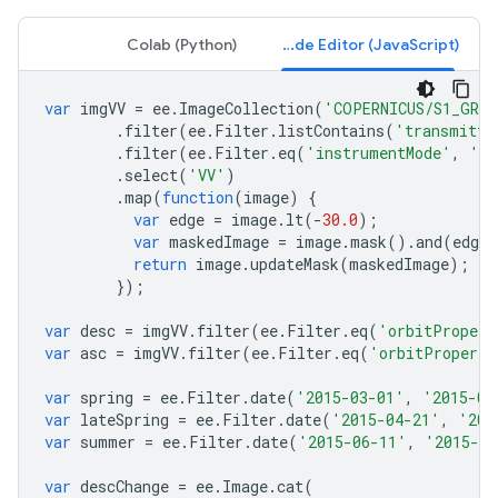
‫Colab (Python)
Code Editor (JavaScript)
var
imgVV
=
ee
.
ImageCollection
(
'COPERNICUS/S1_GRD'
.
filter
(
ee
.
Filter
.
listContains
(
'transmitte
.
filter
(
ee
.
Filter
.
eq
(
'instrumentMode'
,
'IW
.
select
(
'VV'
)
.
map
(
function
(
image
)
{
var
edge
=
image
.
lt
(
-
30.0
);
var
maskedImage
=
image
.
mask
().
and
(
edge
.
return
image
.
updateMask
(
maskedImage
);
});
var
desc
=
imgVV
.
filter
(
ee
.
Filter
.
eq
(
'orbitPropert
var
asc
=
imgVV
.
filter
(
ee
.
Filter
.
eq
(
'orbitProperti
var
spring
=
ee
.
Filter
.
date
(
'2015-03-01'
,
'2015-04
var
lateSpring
=
ee
.
Filter
.
date
(
'2015-04-21'
,
'201
var
summer
=
ee
.
Filter
.
date
(
'2015-06-11'
,
'2015-08
var
descChange
=
ee
.
Image
.
cat
(