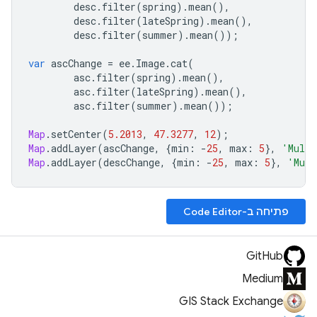
desc
.
filter
(
spring
).
mean
(),
desc
.
filter
(
lateSpring
).
mean
(),
desc
.
filter
(
summer
).
mean
());
var
ascChange
=
ee
.
Image
.
cat
(
asc
.
filter
(
spring
).
mean
(),
asc
.
filter
(
lateSpring
).
mean
(),
asc
.
filter
(
summer
).
mean
());
Map
.
setCenter
(
5.2013
,
47.3277
,
12
);
Map
.
addLayer
(
ascChange
,
{
min
:
-
25
,
max
:
5
},
'Multi
Map
.
addLayer
(
descChange
,
{
min
:
-
25
,
max
:
5
},
'Mult
פתיחה ב-Code Editor
GitHub
Medium
GIS Stack Exchange