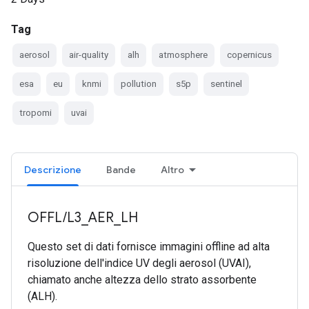
Tag
aerosol
air-quality
alh
atmosphere
copernicus
esa
eu
knmi
pollution
s5p
sentinel
tropomi
uvai
Descrizione
Bande
Altro
OFFL/L3_AER_LH
Questo set di dati fornisce immagini offline ad alta
risoluzione dell'indice UV degli aerosol (UVAI),
chiamato anche altezza dello strato assorbente
(ALH).