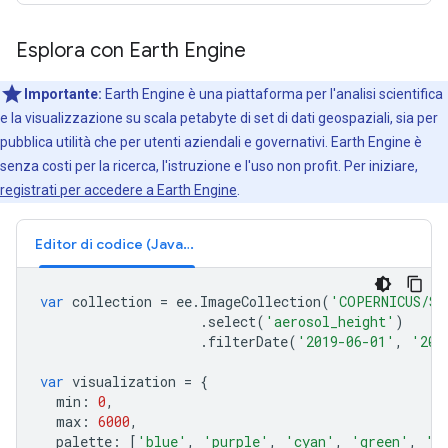
Esplora con Earth Engine
Importante:
Earth Engine è una piattaforma per l'analisi scientifica
e la visualizzazione su scala petabyte di set di dati geospaziali, sia per
pubblica utilità che per utenti aziendali e governativi. Earth Engine è
senza costi per la ricerca, l'istruzione e l'uso non profit. Per iniziare,
registrati per accedere a Earth Engine
.
Editor di codice (JavaScript)
var
collection
=
ee
.
ImageCollection
(
'COPERNICUS/S5
.
select
(
'aerosol_height'
)
.
filterDate
(
'2019-06-01'
,
'201
var
visualization
=
{
min
:
0
,
max
:
6000
,
palette
:
[
'blue'
,
'purple'
,
'cyan'
,
'green'
,
'y