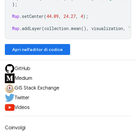
};
Map
.
setCenter
(
44.09
,
24.27
,
4
);
Map
.
addLayer
(
collection
.
mean
(),
visualization
,
'S5
Apri nell'editor di codice
GitHub
Medium
GIS Stack Exchange
Twitter
Videos
Coinvolgi