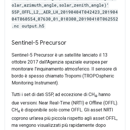
olar_azimuth_angle,solar_zenith_angle)'
S5P_OFFL_L2__AER_LH_20190404T042423_201904
04T060554_07630_01_010300_20190410T062552
.nc output.h5
Sentinel-5 Precursor
Sentinel-5 Precursor è un satellite lanciato il 13
ottobre 2017 dall'Agenzia spaziale europea per
monitorare l'inquinamento atmosferico. Il sensore di
bordo è spesso chiamato Tropomi (TROPOspheric
Monitoring Instrument).
Tutti i set di dati S5P, ad eccezione di CH
, hanno
4
due versioni: Near Real-Time (NRTI) e Offline (OFFL).
CH
è disponibile solo come OFFL. Gli asset NRTI
4
coprono un'area più piccola rispetto agli asset OFFL,
ma vengono visualizzati più rapidamente dopo