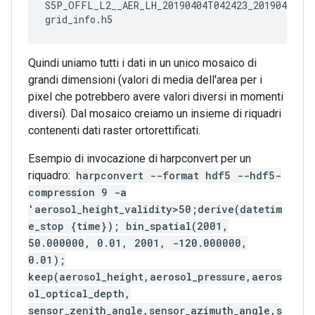
S5P_OFFL_L2__AER_LH_20190404T042423_20190404T06
Quindi uniamo tutti i dati in un unico mosaico di
grandi dimensioni (valori di media dell'area per i
pixel che potrebbero avere valori diversi in momenti
diversi). Dal mosaico creiamo un insieme di riquadri
contenenti dati raster ortorettificati.
Esempio di invocazione di harpconvert per un
riquadro:
harpconvert --format hdf5 --hdf5-
compression 9 -a
'aerosol_height_validity>50;derive(datetim
e_stop {time}); bin_spatial(2001,
50.000000, 0.01, 2001, -120.000000,
0.01);
keep(aerosol_height,aerosol_pressure,aeros
ol_optical_depth,
sensor_zenith_angle,sensor_azimuth_angle,s