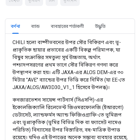
বৈশ্বিক
ভূমিরূপ
ঢাল
ভূসংস্থান
বর্ণনা
ব্যান্ড
ব্যবহারের শর্তাবলী
উদ্ধৃতি
CHILI হলো বাষ্পীভবনের উপর সৌর বিকিরণ এবং ভূ-
প্রাকৃতিক ছায়ার প্রভাবের একটি বিকল্প পরিমাপক, যা
বিষুব সংক্রান্তির সমতুল্য সূর্য উচ্চতায়, অর্থাৎ
পশ্চাদপসরণের প্রথম ভাগে সৌর বিকিরণ গণনা করে
উপস্থাপন করা হয়। এটি JAXA-এর ALOS DEM-এর ৩০
মিটার "AVE" ব্যান্ডের উপর ভিত্তি করে নির্মিত (যা EE-তে
JAXA/ALOS/AW3D30_V1_1 হিসেবে উপলব্ধ)।
কনজারভেশন সায়েন্স পার্টনার্স (সিএসপি)-এর
ইকোলজিক্যালি রিলেভেন্ট জিওমরফোলজি (ইআরগো)
ডেটাসেট, ল্যান্ডফর্মস অ্যান্ড ফিজিওগ্রাফি-তে ভূমিরূপ
এবং ভূপ্রাকৃতিক (ভূমির বিভিন্ন দিক বা ফ্যাসেট নামেও
পরিচিত) বিন্যাসের উপর বিস্তারিত, বহু-মাত্রিক উপাত্ত
রয়েছে। যদিও এই উপাত্তের অনেক সম্ভাব্য ব্যবহার রয়েছে,