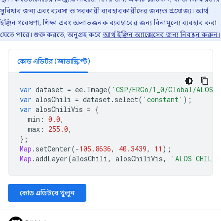
সুবিধার জন্য এবং ব্যবসা ও সরকারী ব্যবহারকারীদের জন্যও প্রযোজ্য। আর্থ
ইঞ্জিন গবেষণা, শিক্ষা এবং অলাভজনক ব্যবহারের জন্য বিনামূল্যে ব্যবহার করা
যেতে পারে। শুরু করতে, অনুগ্রহ করে
আর্থ ইঞ্জিন অ্যাক্সেসের জন্য নিবন্ধন করুন।
কোড এডিটর (জাভাস্ক্রিপ্ট)
var
dataset
=
ee
.
Image
(
'CSP/ERGo/1_0/Global/ALOS_
var
alosChili
=
dataset
.
select
(
'constant'
);
var
alosChiliVis
=
{
min
:
0.0
,
max
:
255.0
,
};
Map
.
setCenter
(
-
105.8636
,
40.3439
,
11
);
Map
.
addLayer
(
alosChili
,
alosChiliVis
,
'ALOS CHILI'
কোড এডিটরে খুলুন