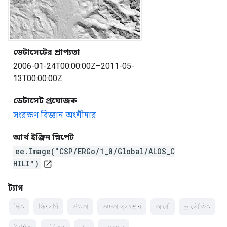
ডেটাসেটের প্রাপ্যতা
2006-01-24T00:00:00Z–2011-05-
13T00:00:00Z
ডেটাসেট প্রযোজক
সংরক্ষণ বিজ্ঞান অংশীদার
আর্থ ইঞ্জিন স্নিপেট
ee.Image("CSP/ERGo/1_0/Global/ALOS_C
HILI")
open_in_new
ট্যাগ
দিক
সিএসপি
উচ্চতা
উচ্চতা-ভূসংস্থান
আর্গো
ভূ-ভৌতিক