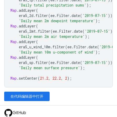
'Daily total precipitation sums'
);
Map
.
addLayer
(
era5_2d
.
filter
(
ee
.
Filter
.
date
(
'2019-07-15'
)),
'Daily mean 2m dewpoint temperature'
);
Map
.
addLayer
(
era5_2mt
.
filter
(
ee
.
Filter
.
date
(
'2019-07-15'
)),
'Daily mean 2m air temperature'
);
Map
.
addLayer
(
era5_u_wind_10m
.
filter
(
ee
.
Filter
.
date
(
'2019-07
'Daily mean 10m u-component of wind'
);
Map
.
addLayer
(
era5_sp
.
filter
(
ee
.
Filter
.
date
(
'2019-07-15'
)),
'Daily mean surface pressure'
);
Map
.
setCenter
(
21.2
,
22.2
,
2
);
在代码编辑器中打开
GitHub