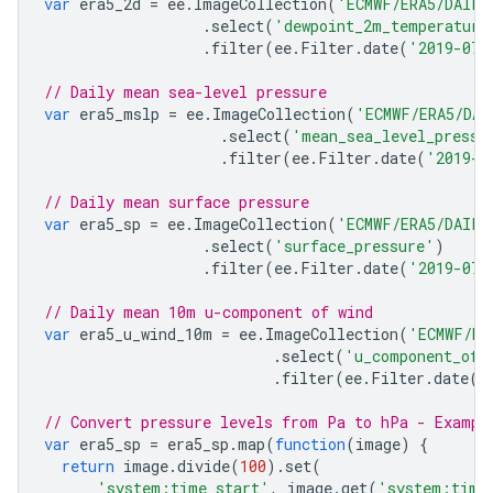
var
era5_2d
=
ee
.
ImageCollection
(
'ECMWF/ERA5/DAILY
.
select
(
'dewpoint_2m_temperature
.
filter
(
ee
.
Filter
.
date
(
'2019-07-
// Daily mean sea-level pressure
var
era5_mslp
=
ee
.
ImageCollection
(
'ECMWF/ERA5/DAI
.
select
(
'mean_sea_level_pressu
.
filter
(
ee
.
Filter
.
date
(
'2019-0
// Daily mean surface pressure
var
era5_sp
=
ee
.
ImageCollection
(
'ECMWF/ERA5/DAILY
.
select
(
'surface_pressure'
)
.
filter
(
ee
.
Filter
.
date
(
'2019-07-
// Daily mean 10m u-component of wind
var
era5_u_wind_10m
=
ee
.
ImageCollection
(
'ECMWF/ER
.
select
(
'u_component_of_
.
filter
(
ee
.
Filter
.
date
(
'
// Convert pressure levels from Pa to hPa - Exampl
var
era5_sp
=
era5_sp
.
map
(
function
(
image
)
{
return
image
.
divide
(
100
).
set
(
'system:time_start'
,
image
.
get
(
'system:time