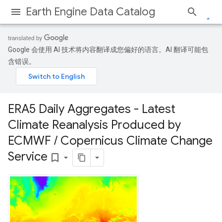
Earth Engine Data Catalog
Google 会使用 AI 技术将内容翻译成您偏好的语言。AI 翻译可能包
含错误。
ERA5 Daily Aggregates - Latest
Climate Reanalysis Produced by
ECMWF
/
Copernicus Climate Change
Service
bookmark_border