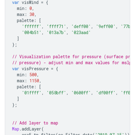
var
visWind
=
{
min
:
0
,
max
:
30
,
palette
:
[
'ffffff'
,
'ffff71'
,
'deff00'
,
'9eff00'
,
'77b0
'004b51'
,
'013a7b'
,
'023aad'
]
};
// Visualization palette for pressure (surface pre
// pressure) - adjust min and max values for mslp 
var
visPressure
=
{
min
:
500
,
max
:
1150
,
palette
:
[
'01ffff'
,
'058bff'
,
'0600ff'
,
'df00ff'
,
'ff00
]
};
// Add layer to map
Map
.
addLayer
(
era5_tp
.
filter
(
ee
.
Filter
.
date
(
'2019-07-15'
)),