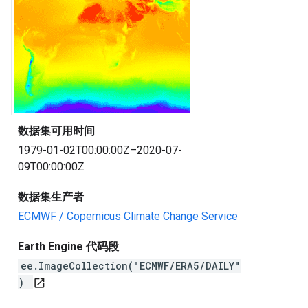
数据集可用时间
1979-01-02T00:00:00Z–2020-07-
09T00:00:00Z
数据集生产者
ECMWF / Copernicus Climate Change Service
Earth Engine 代码段
ee.ImageCollection("ECMWF/ERA5/DAILY"
)
open_in_new