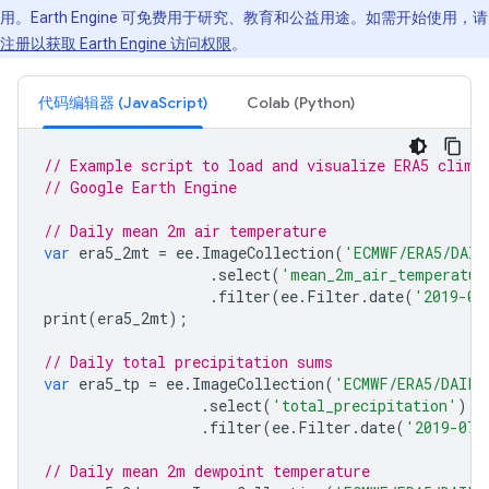
用。Earth Engine 可免费用于研究、教育和公益用途。如需开始使用，请
注册以获取 Earth Engine 访问权限
。
代码编辑器 (JavaScript)
Colab (Python)
// Example script to load and visualize ERA5 clima
// Google Earth Engine
// Daily mean 2m air temperature
var
era5_2mt
=
ee
.
ImageCollection
(
'ECMWF/ERA5/DAIL
.
select
(
'mean_2m_air_temperatur
.
filter
(
ee
.
Filter
.
date
(
'2019-07
print
(
era5_2mt
);
// Daily total precipitation sums
var
era5_tp
=
ee
.
ImageCollection
(
'ECMWF/ERA5/DAILY
.
select
(
'total_precipitation'
)
.
filter
(
ee
.
Filter
.
date
(
'2019-07-
// Daily mean 2m dewpoint temperature