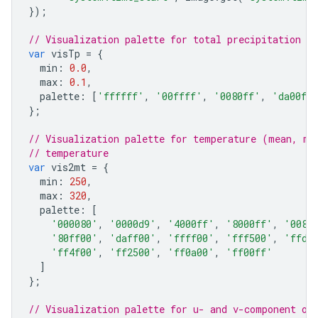
});
// Visualization palette for total precipitation
var
visTp
=
{
min
:
0.0
,
max
:
0.1
,
palette
:
[
'ffffff'
,
'00ffff'
,
'0080ff'
,
'da00ff
};
// Visualization palette for temperature (mean, mi
// temperature
var
vis2mt
=
{
min
:
250
,
max
:
320
,
palette
:
[
'000080'
,
'0000d9'
,
'4000ff'
,
'8000ff'
,
'0080
'80ff00'
,
'daff00'
,
'ffff00'
,
'fff500'
,
'ffda
'ff4f00'
,
'ff2500'
,
'ff0a00'
,
'ff00ff'
]
};
// Visualization palette for u- and v-component of