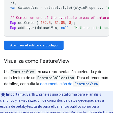
});
var
datasetVis
=
dataset
.
style
({
styleProperty
:
'st
// Center on one of the available areas of interest
Map
.
setCenter
(
-
102.5
,
31.85
,
8
);
Map
.
addLayer
(
datasetVis
,
null
,
'Methane point sour
Abrir en el editor de código
Visualiza como FeatureView
Un
FeatureView
es una representación acelerada y de
solo lectura de un
FeatureCollection
. Para obtener más
detalles, consulta la
documentación de
FeatureView
.
Importante:
Earth Engine es una plataforma para el análisis
científico y la visualización de conjuntos de datos geoespaciales a
escala de petabytes, tanto para el beneficio público como para
usuarios empresariales y gubernamentales. Se puede utilizar de forma