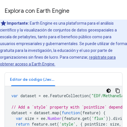
Explora con Earth Engine
Importante:
Earth Engine es una plataforma para el análisis
científico y la visualización de conjuntos de datos geoespaciales a
escala de petabytes, tanto para el beneficio público como para
usuarios empresariales y gubernamentales. Se puede utilizar de forma
gratuita para la investigación, la educación y el uso por parte de
organizaciones sin fines de lucro. Para comenzar,
regístrate para
obtener acceso a Earth Engine.
Editor de código (JavaScript)
var
dataset
=
ee
.
FeatureCollection
(
"EDF/MethaneSAT
// Add a `style` property with `pointSize` dependen
dataset
=
dataset
.
map
(
function
(
feature
)
{
var
size
=
ee
.
Number
(
feature
.
get
(
'flux'
)).
divide
return
feature
.
set
(
'style'
,
{
pointSize
:
size
,
c