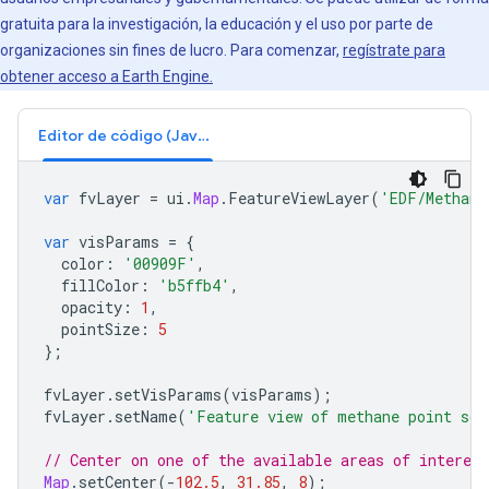
gratuita para la investigación, la educación y el uso por parte de
organizaciones sin fines de lucro. Para comenzar,
regístrate para
obtener acceso a Earth Engine.
Editor de código (JavaScript)
var
fvLayer
=
ui
.
Map
.
FeatureViewLayer
(
'EDF/Methane
var
visParams
=
{
color
:
'00909F'
,
fillColor
:
'b5ffb4'
,
opacity
:
1
,
pointSize
:
5
};
fvLayer
.
setVisParams
(
visParams
);
fvLayer
.
setName
(
'Feature view of methane point sou
// Center on one of the available areas of interest
Map
.
setCenter
(
-
102.5
,
31.85
,
8
);