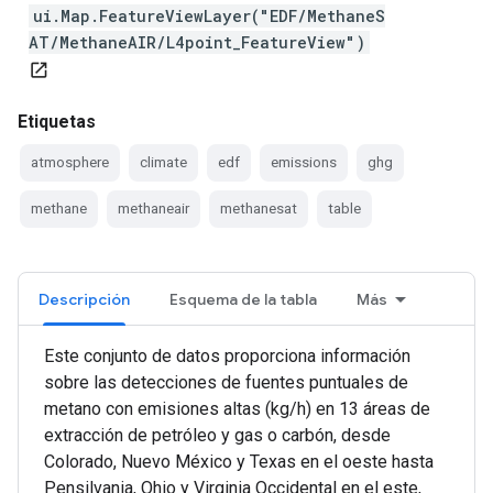
ui.Map.FeatureViewLayer("EDF/MethaneS
AT/MethaneAIR/L4point_FeatureView")
open_in_new
Etiquetas
atmosphere
climate
edf
emissions
ghg
methane
methaneair
methanesat
table
Descripción
Esquema de la tabla
Más
Este conjunto de datos proporciona información
sobre las detecciones de fuentes puntuales de
metano con emisiones altas (kg/h) en 13 áreas de
extracción de petróleo y gas o carbón, desde
Colorado, Nuevo México y Texas en el oeste hasta
Pensilvania, Ohio y Virginia Occidental en el este,