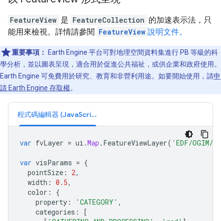
FeatureView
是
FeatureCollection
的加速表示法，只
能用來檢視。詳情請參閱
FeatureView
說明文件。
重要事項：
Earth Engine 平台可對地理空間資料集進行 PB 等級的科
學分析，並以圖表呈現，適合用於促進公共福祉，或供企業和政府使用。
Earth Engine 可免費用於研究、教育和非營利用途。如要開始使用，請
申
請 Earth Engine 存取權
。
程式碼編輯器 (JavaScript)
var
fvLayer
=
ui
.
Map
.
FeatureViewLayer
(
'EDF/OGIM/cu
var
visParams
=
{
pointSize
:
2
,
width
:
0.5
,
color
:
{
property
:
'CATEGORY'
,
categories
:
[