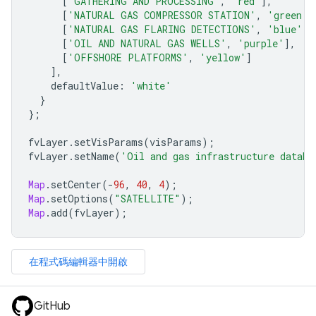
[
'GATHERING AND PROCESSING'
,
'red'
],
[
'NATURAL GAS COMPRESSOR STATION'
,
'green'
]
[
'NATURAL GAS FLARING DETECTIONS'
,
'blue'
],
[
'OIL AND NATURAL GAS WELLS'
,
'purple'
],
[
'OFFSHORE PLATFORMS'
,
'yellow'
]
],
defaultValue
:
'white'
}
};
fvLayer
.
setVisParams
(
visParams
);
fvLayer
.
setName
(
'Oil and gas infrastructure databa
Map
.
setCenter
(
-
96
,
40
,
4
);
Map
.
setOptions
(
"SATELLITE"
);
Map
.
add
(
fvLayer
);
在程式碼編輯器中開啟
GitHub