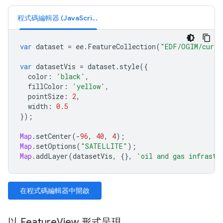
程式碼編輯器 (JavaScript)
var
dataset
=
ee
.
FeatureCollection
(
"EDF/OGIM/curre
var
datasetVis
=
dataset
.
style
({
color
:
'black'
,
fillColor
:
'yellow'
,
pointSize
:
2
,
width
:
0.5
});
Map
.
setCenter
(
-
96
,
40
,
4
);
Map
.
setOptions
(
"SATELLITE"
);
Map
.
addLayer
(
datasetVis
,
{},
'oil and gas infrastr
在程式碼編輯器中開啟
以 FeatureView 形式呈現