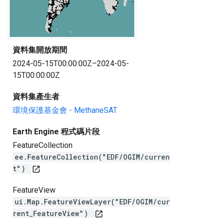
資料集開放期間
2024-05-15T00:00:00Z–2024-05-
15T00:00:00Z
資料集產生者
環境保護基金會 - MethaneSAT
Earth Engine 程式碼片段
FeatureCollection
ee.FeatureCollection("EDF/OGIM/curren
t")
open_in_new
FeatureView
ui.Map.FeatureViewLayer("EDF/OGIM/cur
rent_FeatureView")
open_in_new