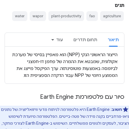
תגים
water
wapor
plant-productivity
fao
agriculture
תיאור
תחום תדרים
עוד
הייצור הראשוני הנקי (NPP) הוא מאפיין בסיסי של מערכת
אקולוגית, שמבטא את ההמרה של פחמן דו-חמצני
לביומסה באמצעות פוטוסינתזה. ערך הפיקסל מייצג את
הממוצע היומי של NPP עבור הדקדה הספציפית הזו.
סיור עם פלטפורמת Earth Engine
חשוב:
‫Earth Engine היא פלטפורמה לניתוח מדעי וויזואליזציה של נתונים
גיאו-מרחביים בקנה מידה של פטה-בייטים. הפלטפורמה מיועדת לשימוש
הציבור, לעסקים ולגופים ממשלתיים. השימוש ב-Earth Engine לצורכי מחקר,