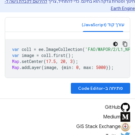
חינוך ומטרות צדקה הוא בחינם. כדי להתחיל, צריך
להירשם לקבלת גישה ל-
.
Earth Engine
עורך קוד (JavaScript)
var
coll
=
ee
.
ImageCollection
(
'FAO/WAPOR/2/L1_NPP
var
image
=
coll
.
first
();
Map
.
setCenter
(
17.5
,
20
,
3
);
Map
.
addLayer
(
image
,
{
min
:
0
,
max
:
5000
});
פתיחה ב-Code Editor
GitHub
Medium
GIS Stack Exchange