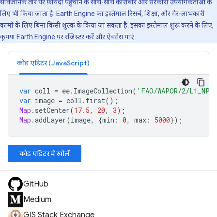
सार्वजनिक तौर पर फ़ायदा पहुंचाने के साथ-साथ कारोबार और सरकारी उपयोगकर्ताओं के
लिए भी किया जाता है. Earth Engine का इस्तेमाल रिसर्च, शिक्षा, और गैर-लाभकारी
कामों के लिए बिना किसी शुल्क के किया जा सकता है. इसका इस्तेमाल शुरू करने के लिए,
कृपया
Earth Engine पर रजिस्टर करें और ऐक्सेस पाएं.
कोड एडिटर (JavaScript)
var
coll
=
ee
.
ImageCollection
(
'FAO/WAPOR/2/L1_NPP
var
image
=
coll
.
first
();
Map
.
setCenter
(
17.5
,
20
,
3
);
Map
.
addLayer
(
image
,
{
min
:
0
,
max
:
5000
});
कोड एडिटर में खोलें
GitHub
Medium
GIS Stack Exchange