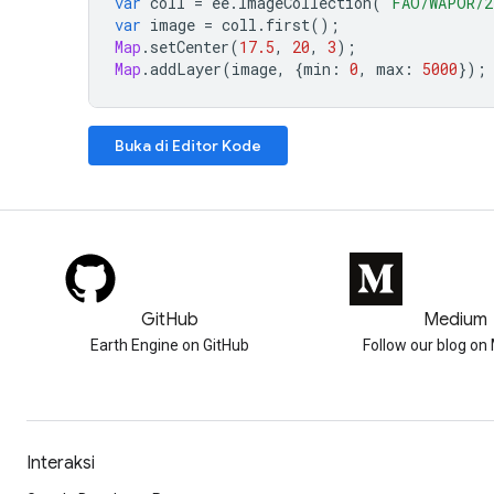
var
coll
=
ee
.
ImageCollection
(
'FAO/WAPOR/2
var
image
=
coll
.
first
();
Map
.
setCenter
(
17.5
,
20
,
3
);
Map
.
addLayer
(
image
,
{
min
:
0
,
max
:
5000
});
Buka di Editor Kode
GitHub
Medium
Earth Engine on GitHub
Follow our blog o
Interaksi