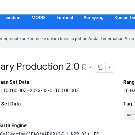
Landsat
MODIS
Sentinel
Penayang
Komunita
enerjemahkan konten ke dalam bahasa pilihan Anda. Terjemahan AI 
ry Production 2
.
0
bookmark_border
aan Set Data
Rang
1T00:00:00Z–2023-03-01T00:00:00Z
10 Ha
 Set Data
Tag
agri
Earth Engine
eCollection("FAO/WAPOR/2/L1_NPP_D")
open_in_new