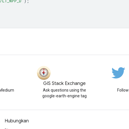
/L1_NPP_D'
);
GIS Stack Exchange
n Medium
Ask questions using the
Follo
google-earth-engine tag
Hubungkan