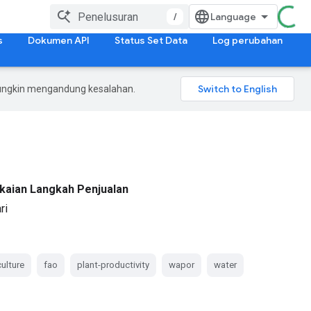
/
s
Dokumen API
Status Set Data
Log perubahan
mungkin mengandung kesalahan.
kaian Langkah Penjualan
ri
culture
fao
plant-productivity
wapor
water